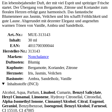
Ein lebensbejahender Duft, der mit viel Esprit und spritziger Frische
startet. Der Übergang von Bergamotte, Zitrone und Koriander zum
floralen Herzen erfolgt ganz harmonisch. Das fantastische
Blumenmeer aus Jasmin, Veilchen und Iris schafft Fröhlichkeit und
gute Laune. Abgerundet mit dezenter Eleganz und angenehm
warmen Tönen von Vanille, Ambra und Sandelholz.
Art.-Nr.:
MUE-313143
Inhalt:
30 ml
EAN:
4011700300044
Hersteller-Nr.:
313143
Marken:
Nonchalance
Duftnoten:
Blumig
Kopfnote:
Bergamotte, Koriander, Zitrone
Herznote:
Iris, Jasmin, Veilchen
Basisnote:
Ambra, Sandelholz, Vanille
Inhaltsstoffe (INCI)
Alcohol, Aqua, Parfum,
Linalool
, Cumarin,
Benzyl Salicylate
,
Hexyl Cinnamal
,
Limonene
, Hydroxy Citronellal, Citronellal,
Alpha-Isomethyl Ionone
,
Cinnamyl Alcohol
,
Citral
,
Eugenol
,
Geraniol
, Benzylbenzoat,
Isoeugenol
,
Benzyl Alcohol
,
Farnesol
,
CI 15510, CI 47005