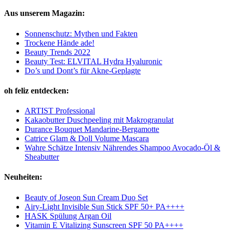
Aus unserem Magazin:
Sonnenschutz: Mythen und Fakten
Trockene Hände ade!
Beauty Trends 2022
Beauty Test: ELVITAL Hydra Hyaluronic
Do’s und Dont’s für Akne-Geplagte
oh feliz entdecken:
ARTIST Professional
Kakaobutter Duschpeeling mit Makrogranulat
Durance Bouquet Mandarine-Bergamotte
Catrice Glam & Doll Volume Mascara
Wahre Schätze Intensiv Nährendes Shampoo Avocado-Öl &
Sheabutter
Neuheiten:
Beauty of Joseon Sun Cream Duo Set
Airy-Light Invisible Sun Stick SPF 50+ PA++++
HASK Spülung Argan Oil
Vitamin E Vitalizing Sunscreen SPF 50 PA++++