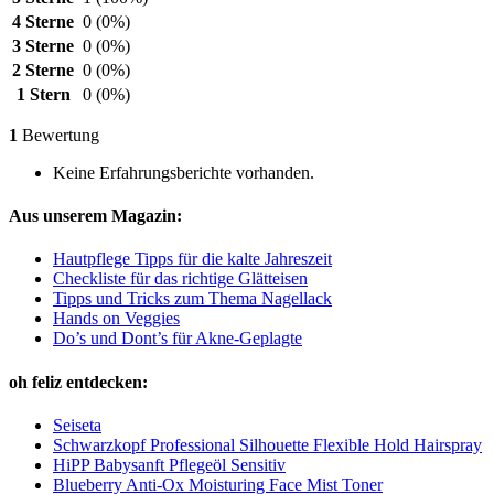
4 Sterne
0
(0%)
3 Sterne
0
(0%)
2 Sterne
0
(0%)
1 Stern
0
(0%)
1
Bewertung
Keine Erfahrungsberichte vorhanden.
Aus unserem Magazin:
Hautpflege Tipps für die kalte Jahreszeit
Checkliste für das richtige Glätteisen
Tipps und Tricks zum Thema Nagellack
Hands on Veggies
Do’s und Dont’s für Akne-Geplagte
oh feliz entdecken:
Seiseta
Schwarzkopf Professional Silhouette Flexible Hold Hairspray
HiPP Babysanft Pflegeöl Sensitiv
Blueberry Anti-Ox Moisturing Face Mist Toner