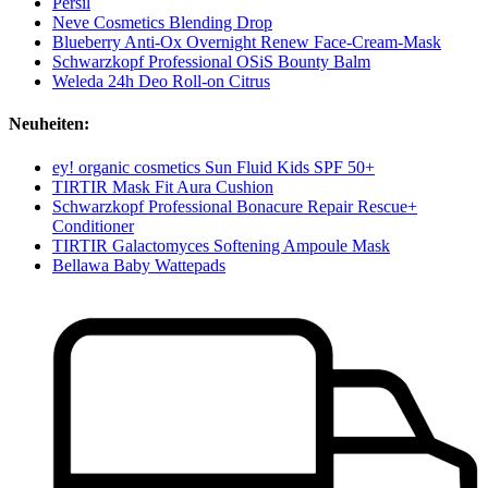
Persil
Neve Cosmetics Blending Drop
Blueberry Anti-Ox Overnight Renew Face-Cream-Mask
Schwarzkopf Professional OSiS Bounty Balm
Weleda 24h Deo Roll-on Citrus
Neuheiten:
ey! organic cosmetics Sun Fluid Kids SPF 50+
TIRTIR Mask Fit Aura Cushion
Schwarzkopf Professional Bonacure Repair Rescue+
Conditioner
TIRTIR Galactomyces Softening Ampoule Mask
Bellawa Baby Wattepads