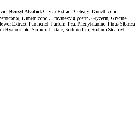
Acid,
Benzyl Alcohol
, Caviar Extract, Cetearyl Dimethicone
methiconol, Dimethiconol, Ethylhexylglycerin, Glycerin, Glycine,
ower Extract, Panthenol, Parfum, Pca, Phenylalanine, Pinus Sibirica
dium Hyaluronate, Sodium Lactate, Sodium Pca, Sodium Stearoyl