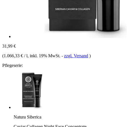
31,99 €
(
1.066,33 € / l
, inkl. 19% MwSt.
-
zzgl. Versand
)
Pflegeserie:
Natura Siberica
Caviar Collagen Night Face Concentrate