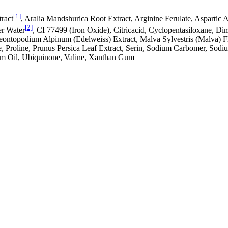
[1]
ract
, Aralia Mandshurica Root Extract, Arginine Ferulate, Aspartic 
[2]
er Water
, CI 77499 (Iron Oxide), Citricacid, Cyclopentasiloxane, Di
Leontopodium Alpinum (Edelweiss) Extract, Malva Sylvestris (Malva) Fl
te, Proline, Prunus Persica Leaf Extract, Serin, Sodium Carbomer, So
rm Oil, Ubiquinone, Valine, Xanthan Gum