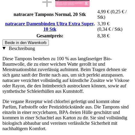
4,99 €
(0,25 € /
natracare Tampons Normal, 20 Stk
Stk)
natracare Damenbinden Ultra Extra Super,
3,39 €
10 Stk
(0,34 € / Stk)
Gesamtpreis:
8,38 €
Beide in den Warenkorb
Beschreibung
Diese Tampons bestehen zu 100 % aus langfaseriger Bio-
Baumwolle, die zu einer weichen Watte gerollt ist und
Menstruationsblut zuverlässig aufnimmt. Beim Tragen dehnen sie
sich ganz sanft der Breite nach aus, um sich perfekt anzupassen.
natracare verzichtet vollständig auf künstliche Zusätze wie Viskose
oder Rayon, die den Intimbereich austrocknen können, sowie auf
synthetische Schleierhüllen aus Kunststoff.
Die vegane Rezeptur wird chlorfrei gefertigt und kommt ohne
Parfüm, Farbstoffe oder Pestizidrückstände aus. Die Tampons sind
einzeln in einer recyclebaren, BPA-freien Hülle geschützt und
kommen in einer Schachtel aus Karton zu dir. Sie sind vollständig
biologisch abbaubar und vereinen verlässliche Sicherheit mit
nachhaltigem Komfort.