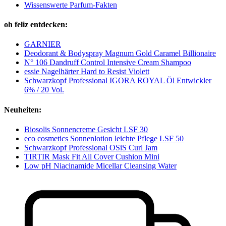
Wissenswerte Parfum-Fakten
oh feliz entdecken:
GARNIER
Deodorant & Bodyspray Magnum Gold Caramel Billionaire
N° 106 Dandruff Control Intensive Cream Shampoo
essie Nagelhärter Hard to Resist Violett
Schwarzkopf Professional IGORA ROYAL Öl Entwickler
6% / 20 Vol.
Neuheiten:
Biosolis Sonnencreme Gesicht LSF 30
eco cosmetics Sonnenlotion leichte Pflege LSF 50
Schwarzkopf Professional OSiS Curl Jam
TIRTIR Mask Fit All Cover Cushion Mini
Low pH Niacinamide Micellar Cleansing Water