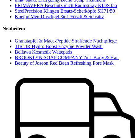
PRIMAVERA Beschütz mich Raumspray KIDS bio
SteelPrecision Klingen Ersatz-Scherköpfe SH71/50
Kneipp Men Duschgel 3in1 Frisch & Sensitiv
Neuheiten:
Granatapfel & Maca-Peptide Straffende Nachtpflege
TIRTIR Hydro Boost Enzyme Powder Wash
Bellawa Kosmetik Wattepads
BROOKLYN SOAP COMPANY 2in1 Body & Hair
Beauty of Joseon Red Bean Refreshing Pore Mask