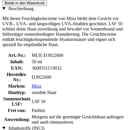
Beide in den Warenkorb
Beschreibung
Mit dieser Feuchtigkeitscreme von Mixa bleibt dein Gesicht vor
UVB-, UVA- und langwelligen UVA-Strahlen geschützt. LSF 50
schützt deine Haut zuverlässig und bewahrt vor Sonnenbrand und
frühzeitiger sonnenbedingter Hautalterung. Die Gesichtscreme
enthält feuchtigkeitsspendende Hyaluronsäure und eignet sich
speziell für empfindliche Haut.
Art.-Nr.:
MUE-D3922600
Inhalt:
50 ml
EAN:
3600551153032
Hersteller-
D3922600
Nr.:
Marken:
Mixa
Hauttyp:
sensible Haut
Sonnenschutz
LSF 50
LSF:
Frei von:
Parfüm
Morgens auf die gereinigte Gesichtshaut auftragen
Anwendung:
und sanft einmassieren.
Inhaltsstoffe (INCI)