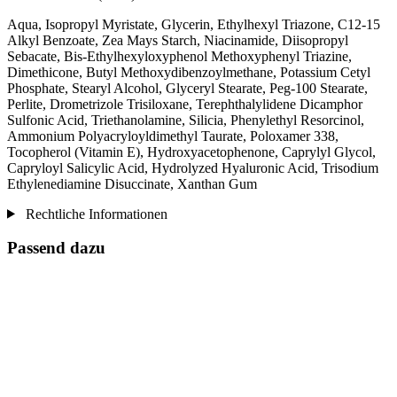
Aqua, Isopropyl Myristate, Glycerin, Ethylhexyl Triazone, C12-15
Alkyl Benzoate, Zea Mays Starch, Niacinamide, Diisopropyl
Sebacate, Bis-Ethylhexyloxyphenol Methoxyphenyl Triazine,
Dimethicone, Butyl Methoxydibenzoylmethane, Potassium Cetyl
Phosphate, Stearyl Alcohol, Glyceryl Stearate, Peg-100 Stearate,
Perlite, Drometrizole Trisiloxane, Terephthalylidene Dicamphor
Sulfonic Acid, Triethanolamine, Silicia, Phenylethyl Resorcinol,
Ammonium Polyacryloyldimethyl Taurate, Poloxamer 338,
Tocopherol (Vitamin E), Hydroxyacetophenone, Caprylyl Glycol,
Capryloyl Salicylic Acid, Hydrolyzed Hyaluronic Acid, Trisodium
Ethylenediamine Disuccinate, Xanthan Gum
Rechtliche Informationen
Passend dazu