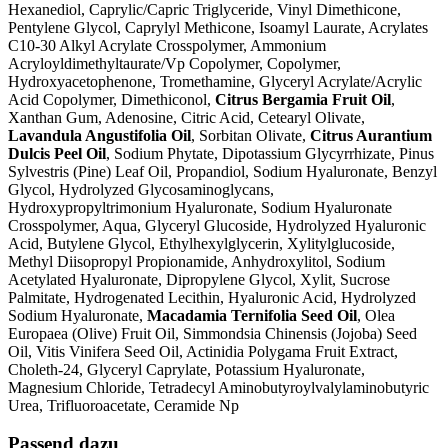
Hexanediol, Caprylic/Capric Triglyceride, Vinyl Dimethicone,
Pentylene Glycol, Caprylyl Methicone, Isoamyl Laurate, Acrylates
C10-30 Alkyl Acrylate Crosspolymer, Ammonium
Acryloyldimethyltaurate/Vp Copolymer, Copolymer,
Hydroxyacetophenone, Tromethamine, Glyceryl Acrylate/Acrylic
Acid Copolymer, Dimethiconol,
Citrus Bergamia Fruit Oil
,
Xanthan Gum, Adenosine, Citric Acid, Cetearyl Olivate,
Lavandula Angustifolia Oil
, Sorbitan Olivate,
Citrus Aurantium
Dulcis Peel Oil
, Sodium Phytate, Dipotassium Glycyrrhizate, Pinus
Sylvestris (Pine) Leaf Oil, Propandiol, Sodium Hyaluronate, Benzyl
Glycol, Hydrolyzed Glycosaminoglycans,
Hydroxypropyltrimonium Hyaluronate, Sodium Hyaluronate
Crosspolymer, Aqua, Glyceryl Glucoside, Hydrolyzed Hyaluronic
Acid, Butylene Glycol, Ethylhexylglycerin, Xylitylglucoside,
Methyl Diisopropyl Propionamide, Anhydroxylitol, Sodium
Acetylated Hyaluronate, Dipropylene Glycol, Xylit, Sucrose
Palmitate, Hydrogenated Lecithin, Hyaluronic Acid, Hydrolyzed
Sodium Hyaluronate,
Macadamia Ternifolia Seed Oil
, Olea
Europaea (Olive) Fruit Oil, Simmondsia Chinensis (Jojoba) Seed
Oil, Vitis Vinifera Seed Oil, Actinidia Polygama Fruit Extract,
Choleth-24, Glyceryl Caprylate, Potassium Hyaluronate,
Magnesium Chloride, Tetradecyl Aminobutyroylvalylaminobutyric
Urea, Trifluoroacetate, Ceramide Np
Passend dazu