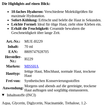
Die Highlights auf einen Blick:
10-faches Hyaluron:
Verschiedene Molekülgrößen für
maximale Hydratation.
Sofort-Kühlung:
Erfrischt und belebt die Haut in Sekunden.
Leichte Formel:
Ideal für ölige Haut, zieht ohne Kleben ein.
Erhält die Feuchtigkeit:
Ceramide bewahren die
Geschmeidigkeit über lange Zeit.
Art.-Nr.:
MUE-I0229
Inhalt:
70 ml
EAN:
8809747928705
Hersteller-
I0229
Nr.:
Marken:
MISSHA
fettige Haut, Mischhaut, normale Haut, trockene
Hauttyp:
Haut
Frei von:
Synthetischen Konservierungsstoffen
Morgens und abends auf die gereinigte, trockene
Anwendung:
Haut auftragen und sorgfältig einmassieren.
Inhaltsstoffe (INCI)
Aqua, Glycerin, Diglycerin, Niacinamide, Trehalose, 1.2-