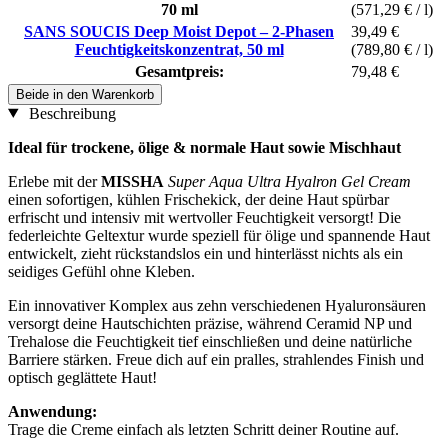
70 ml
(571,29 € / l)
SANS SOUCIS Deep Moist Depot – 2-Phasen
39,49 €
Feuchtigkeitskonzentrat, 50 ml
(789,80 € / l)
Gesamtpreis:
79,48 €
Beide in den Warenkorb
Beschreibung
Ideal für trockene, ölige & normale Haut sowie Mischhaut
Erlebe mit der
MISSHA
Super Aqua Ultra Hyalron Gel Cream
einen sofortigen, kühlen Frischekick, der deine Haut spürbar
erfrischt und intensiv mit wertvoller Feuchtigkeit versorgt! Die
federleichte Geltextur wurde speziell für ölige und spannende Haut
entwickelt, zieht rückstandslos ein und hinterlässt nichts als ein
seidiges Gefühl ohne Kleben.
Ein innovativer Komplex aus zehn verschiedenen Hyaluronsäuren
versorgt deine Hautschichten präzise, während Ceramid NP und
Trehalose die Feuchtigkeit tief einschließen und deine natürliche
Barriere stärken. Freue dich auf ein pralles, strahlendes Finish und
optisch geglättete Haut!
Anwendung:
Trage die Creme einfach als letzten Schritt deiner Routine auf.