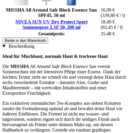
MISSHA All Around Safe Block Essence Sun
16,99 €
SPF45, 50 ml
(339,80 € / l)
NIVEA SUN UV Dry Protect Sport
18,49 €
Sonnenspray LSF 50, 200 ml
(92,45 € / l)
Gesamtpreis:
35,48 €
Beide in den Warenkorb
Beschreibung
Ideal für Mischhaut, normale Haut & trockene Haut
Die
MISSHA
All Around Safe Block Essence Sun
vereint
Sonnenschutz mit der intensiven Pflege einer Essenz. Dank der
leichten Textur zieht sie schnell ein und versorgt deine Haut durch
sechs verschiedene Extrakte – darunter Aloe, Gurke und
Maulbeerrinde – mit wertvollen Inhaltsstoffen und einer
Extraportion Feuchtigkeit.
Ein exklusiver orientalischer Tee-Komplex aus sieben Kräutern
rundet die Formulierung optimal ab und bewahrt deine Haut vor
äußeren Einflüssen. Die Formel ist nicht nur wasser- und
talgresistent, sondern eignet sich durch ihr seidiges Finish auch
hervorragend als Primer unter deinem Make-up, um dessen
Haltbarkeit zu verlängern. Genieße ein rundum gepflegtes