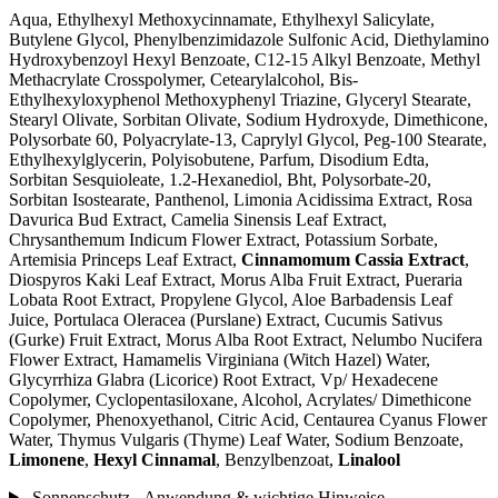
Aqua, Ethylhexyl Methoxycinnamate, Ethylhexyl Salicylate,
Butylene Glycol, Phenylbenzimidazole Sulfonic Acid, Diethylamino
Hydroxybenzoyl Hexyl Benzoate, C12-15 Alkyl Benzoate, Methyl
Methacrylate Crosspolymer, Cetearylalcohol, Bis-
Ethylhexyloxyphenol Methoxyphenyl Triazine, Glyceryl Stearate,
Stearyl Olivate, Sorbitan Olivate, Sodium Hydroxyde, Dimethicone,
Polysorbate 60, Polyacrylate-13, Caprylyl Glycol, Peg-100 Stearate,
Ethylhexylglycerin, Polyisobutene, Parfum, Disodium Edta,
Sorbitan Sesquioleate, 1.2-Hexanediol, Bht, Polysorbate-20,
Sorbitan Isostearate, Panthenol, Limonia Acidissima Extract, Rosa
Davurica Bud Extract, Camelia Sinensis Leaf Extract,
Chrysanthemum Indicum Flower Extract, Potassium Sorbate,
Artemisia Princeps Leaf Extract,
Cinnamomum Cassia Extract
,
Diospyros Kaki Leaf Extract, Morus Alba Fruit Extract, Pueraria
Lobata Root Extract, Propylene Glycol, Aloe Barbadensis Leaf
Juice, Portulaca Oleracea (Purslane) Extract, Cucumis Sativus
(Gurke) Fruit Extract, Morus Alba Root Extract, Nelumbo Nucifera
Flower Extract, Hamamelis Virginiana (Witch Hazel) Water,
Glycyrrhiza Glabra (Licorice) Root Extract, Vp/ Hexadecene
Copolymer, Cyclopentasiloxane, Alcohol, Acrylates/ Dimethicone
Copolymer, Phenoxyethanol, Citric Acid, Centaurea Cyanus Flower
Water, Thymus Vulgaris (Thyme) Leaf Water, Sodium Benzoate,
Limonene
,
Hexyl Cinnamal
, Benzylbenzoat,
Linalool
Sonnenschutz - Anwendung & wichtige Hinweise