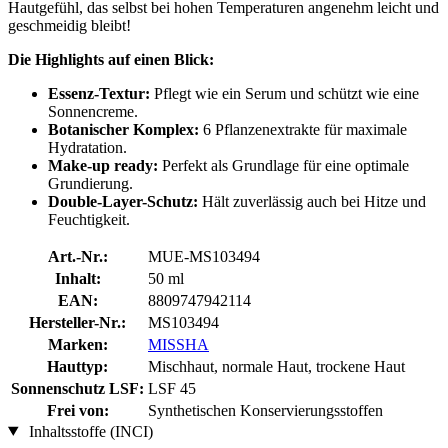
Hautgefühl, das selbst bei hohen Temperaturen angenehm leicht und
geschmeidig bleibt!
Die Highlights auf einen Blick:
Essenz-Textur:
Pflegt wie ein Serum und schützt wie eine
Sonnencreme.
Botanischer Komplex:
6 Pflanzenextrakte für maximale
Hydratation.
Make-up ready:
Perfekt als Grundlage für eine optimale
Grundierung.
Double-Layer-Schutz:
Hält zuverlässig auch bei Hitze und
Feuchtigkeit.
Art.-Nr.:
MUE-MS103494
Inhalt:
50 ml
EAN:
8809747942114
Hersteller-Nr.:
MS103494
Marken:
MISSHA
Hauttyp:
Mischhaut, normale Haut, trockene Haut
Sonnenschutz LSF:
LSF 45
Frei von:
Synthetischen Konservierungsstoffen
Inhaltsstoffe (INCI)