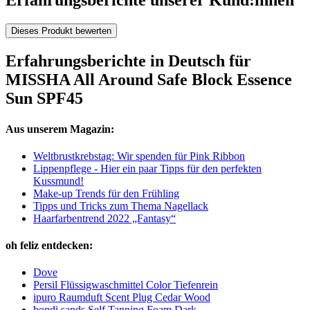
Erfahrungsberichte unserer Kund:innen
Dieses Produkt bewerten
Erfahrungsberichte in Deutsch für
MISSHA All Around Safe Block Essence
Sun SPF45
Aus unserem Magazin:
Weltbrustkrebstag: Wir spenden für Pink Ribbon
Lippenpflege - Hier ein paar Tipps für den perfekten
Kussmund!
Make-up Trends für den Frühling
Tipps und Tricks zum Thema Nagellack
Haarfarbentrend 2022 „Fantasy“
oh feliz entdecken:
Dove
Persil Flüssigwaschmittel Color Tiefenrein
ipuro Raumduft Scent Plug Cedar Wood
bondi sands Self Tanning Foam Dark