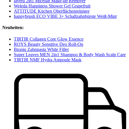
lavera 2in1 Micellar Make-up Remover
Weleda Happiness Shower Gel Grapefruit
ATTITUDE Küchen Oberflächenreiniger
happybrush ECO VIBE 3+ Schallzahnbürste Weiß-Mint
Neuheiten:
TIRTIR Collagen Core Glow Essence
ROYS Beauty Sensitive Deo Roll-On
Bioniq Zahnpasta White Filler
Super Leaves MEN 2in1 Shampoo & Body Wash Scalp Care
TIRTIR NMF Hydra Ampoule Mask