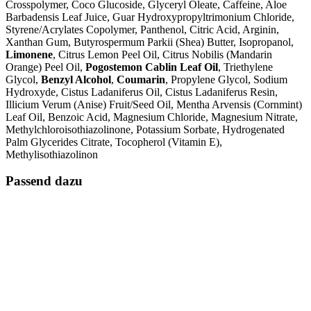
Crosspolymer, Coco Glucoside, Glyceryl Oleate, Caffeine, Aloe
Barbadensis Leaf Juice, Guar Hydroxypropyltrimonium Chloride,
Styrene/Acrylates Copolymer, Panthenol, Citric Acid, Arginin,
Xanthan Gum, Butyrospermum Parkii (Shea) Butter, Isopropanol,
Limonene
, Citrus Lemon Peel Oil, Citrus Nobilis (Mandarin
Orange) Peel Oil,
Pogostemon Cablin Leaf Oil
, Triethylene
Glycol,
Benzyl Alcohol
,
Coumarin
, Propylene Glycol, Sodium
Hydroxyde, Cistus Ladaniferus Oil, Cistus Ladaniferus Resin,
Illicium Verum (Anise) Fruit/Seed Oil, Mentha Arvensis (Cornmint)
Leaf Oil, Benzoic Acid, Magnesium Chloride, Magnesium Nitrate,
Methylchloroisothiazolinone, Potassium Sorbate, Hydrogenated
Palm Glycerides Citrate, Tocopherol (Vitamin E),
Methylisothiazolinon
Passend dazu