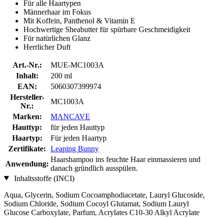
Für alle Haartypen
Männerhaar im Fokus
Mit Koffein, Panthenol & Vitamin E
Hochwertige Sheabutter für spürbare Geschmeidigkeit
Für natürlichen Glanz
Herrlicher Duft
Art.-Nr.:
MUE-MC1003A
Inhalt:
200 ml
EAN:
5060307399974
Hersteller-
MC1003A
Nr.:
Marken:
MANCAVE
Hauttyp:
für jeden Hauttyp
Haartyp:
Für jeden Haartyp
Zertifikate:
Leaping Bunny
Haarshampoo ins feuchte Haar einmassieren und
Anwendung:
danach gründlich ausspülen.
Inhaltsstoffe (INCI)
Aqua, Glycerin, Sodium Cocoamphodiacetate, Lauryl Glucoside,
Sodium Chloride, Sodium Cocoyl Glutamat, Sodium Lauryl
Glucose Carboxylate, Parfum, Acrylates C10-30 Alkyl Acrylate