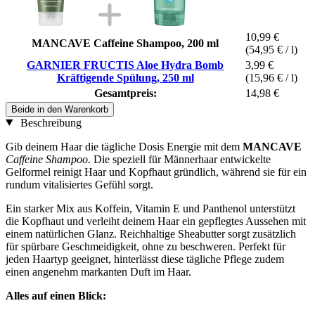
10,99 €
MANCAVE Caffeine Shampoo, 200 ml
(54,95 € / l)
GARNIER FRUCTIS Aloe Hydra Bomb
3,99 €
Kräftigende Spülung, 250 ml
(15,96 € / l)
Gesamtpreis:
14,98 €
Beide in den Warenkorb
Beschreibung
Gib deinem Haar die tägliche Dosis Energie mit dem
MANCAVE
Caffeine Shampoo
. Die speziell für Männerhaar entwickelte
Gelformel reinigt Haar und Kopfhaut gründlich, während sie für ein
rundum vitalisiertes Gefühl sorgt.
Ein starker Mix aus Koffein, Vitamin E und Panthenol unterstützt
die Kopfhaut und verleiht deinem Haar ein gepflegtes Aussehen mit
einem natürlichen Glanz. Reichhaltige Sheabutter sorgt zusätzlich
für spürbare Geschmeidigkeit, ohne zu beschweren. Perfekt für
jeden Haartyp geeignet, hinterlässt diese tägliche Pflege zudem
einen angenehm markanten Duft im Haar.
Alles auf einen Blick: