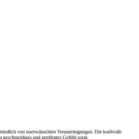
 gründlich von unerwünschten Verunreinigungen. Die kraftvolle
m geschmeidiges und gepflegtes Gefühl sorgt.