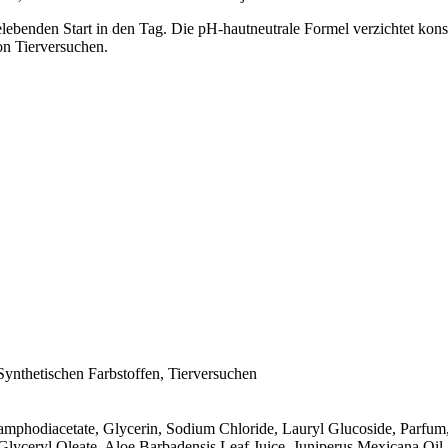
lebenden Start in den Tag. Die pH-hautneutrale Formel verzichtet konse
von Tierversuchen.
Synthetischen Farbstoffen, Tierversuchen
phodiacetate, Glycerin, Sodium Chloride, Lauryl Glucoside, Parfum
ceryl Oleate, Aloe Barbadensis Leaf Juice, Juniperus Mexicana Oil, C