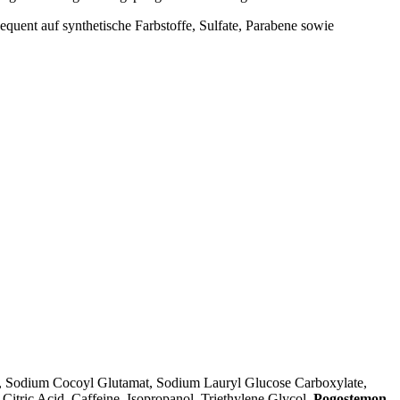
quent auf synthetische Farbstoffe, Sulfate, Parabene sowie
, Sodium Cocoyl Glutamat, Sodium Lauryl Glucose Carboxylate,
itric Acid, Caffeine, Isopropanol, Triethylene Glycol,
Pogostemon