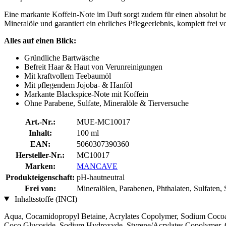
Eine markante Koffein-Note im Duft sorgt zudem für einen absolut be
Mineralöle und garantiert ein ehrliches Pflegeerlebnis, komplett frei 
Alles auf einen Blick:
Gründliche Bartwäsche
Befreit Haar & Haut von Verunreinigungen
Mit kraftvollem Teebaumöl
Mit pflegendem Jojoba- & Hanföl
Markante Blackspice-Note mit Koffein
Ohne Parabene, Sulfate, Mineralöle & Tierversuche
Art.-Nr.:
MUE-MC10017
Inhalt:
100 ml
EAN:
5060307390360
Hersteller-Nr.:
MC10017
Marken:
MANCAVE
Produkteigenschaft:
pH-hautneutral
Frei von:
Mineralölen, Parabenen, Phthalaten, Sulfaten, 
Inhaltsstoffe (INCI)
Aqua, Cocamidopropyl Betaine, Acrylates Copolymer, Sodium Cocoam
Coco Glucoside, Sodium Hydroxyde, Styrene/Acrylates Copolymer, Gly