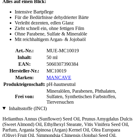
Alles auf einen Blick:
Intensive Bartpflege
Für die Bedürfnisse dehydrierter Bärte
Verleiht dezenten, edlen Glanz
Zieht schnell ein, ohne fettigen Film
Ohne Parabene, Sulfate & Mineralöle
Mit reichhaltigem Argan- & Jojobaöl
Art.-Nr.:
MUE-MC10019
Inhalt:
50 ml
EAN:
5060307390384
Hersteller-Nr.:
MC10019
Marken:
MANCAVE
Produkteigenschaft:
pH-hautneutral
Mineralölen, Parabenen, Phthalaten,
Frei von:
Sulfaten, Synthetischen Farbstoffen,
Tierversuchen
Inhaltsstoffe (INCI)
Helianthus Annus (Sunflower) Seed Oil, Prunus Amygdalus Dulcis
(Sweet Almond) Oil, Ethylhexyl Stearate, Vitis Vinifera Seed Oil,
Parfum, Argania Spinosa (Argan) Kernel Oil, Olea Europaea
(Olive) Fruit Oil, Simmondsia Chinensis (Jojoba) Seed Oil,