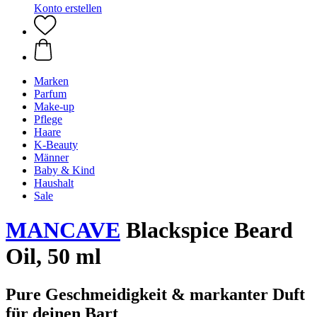
Konto erstellen
Marken
Parfum
Make-up
Pflege
Haare
K-Beauty
Männer
Baby & Kind
Haushalt
Sale
MANCAVE
Blackspice Beard
Oil, 50 ml
Pure Geschmeidigkeit & markanter Duft
für deinen Bart