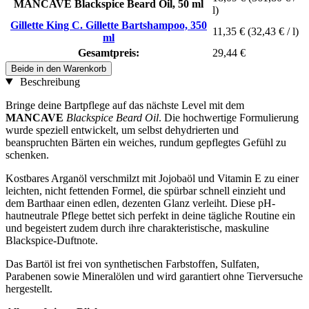
MANCAVE Blackspice Beard Oil, 50 ml
l)
Gillette King C. Gillette Bartshampoo, 350
11,35 €
(32,43 € / l)
ml
Gesamtpreis:
29,44 €
Beide in den Warenkorb
Beschreibung
Bringe deine Bartpflege auf das nächste Level mit dem
MANCAVE
Blackspice Beard Oil
. Die hochwertige Formulierung
wurde speziell entwickelt, um selbst dehydrierten und
beanspruchten Bärten ein weiches, rundum gepflegtes Gefühl zu
schenken.
Kostbares Arganöl verschmilzt mit Jojobaöl und Vitamin E zu einer
leichten, nicht fettenden Formel, die spürbar schnell einzieht und
dem Barthaar einen edlen, dezenten Glanz verleiht. Diese pH-
hautneutrale Pflege bettet sich perfekt in deine tägliche Routine ein
und begeistert zudem durch ihre charakteristische, maskuline
Blackspice-Duftnote.
Das Bartöl ist frei von synthetischen Farbstoffen, Sulfaten,
Parabenen sowie Mineralölen und wird garantiert ohne Tierversuche
hergestellt.