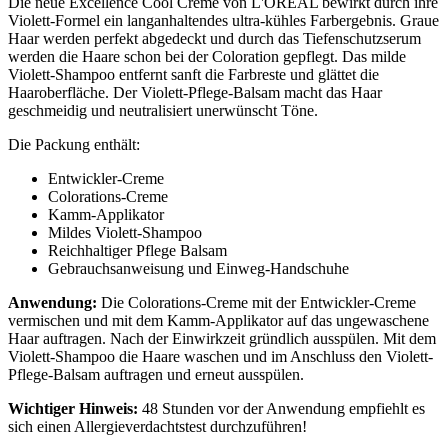
Die neue Excellence Cool Creme von L'ORÉAL bewirkt durch ihre
Violett-Formel ein langanhaltendes ultra-kühles Farbergebnis. Graue
Haar werden perfekt abgedeckt und durch das Tiefenschutzserum
werden die Haare schon bei der Coloration gepflegt. Das milde
Violett-Shampoo entfernt sanft die Farbreste und glättet die
Haaroberfläche. Der Violett-Pflege-Balsam macht das Haar
geschmeidig und neutralisiert unerwünscht Töne.
Die Packung enthält:
Entwickler-Creme
Colorations-Creme
Kamm-Applikator
Mildes Violett-Shampoo
Reichhaltiger Pflege Balsam
Gebrauchsanweisung und Einweg-Handschuhe
Anwendung:
Die Colorations-Creme mit der Entwickler-Creme
vermischen und mit dem Kamm-Applikator auf das ungewaschene
Haar auftragen. Nach der Einwirkzeit gründlich ausspülen. Mit dem
Violett-Shampoo die Haare waschen und im Anschluss den Violett-
Pflege-Balsam auftragen und erneut ausspülen.
Wichtiger Hinweis:
48 Stunden vor der Anwendung empfiehlt es
sich einen Allergieverdachtstest durchzuführen!