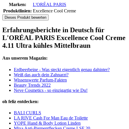
Marken:
L'ORÉAL PARIS
Produktlinien:
Excellence Cool Creme
Dieses Produkt bewerten
Erfahrungsberichte in Deutsch für
L'ORÉAL PARIS Excellence Cool Creme
4.11 Ultra kühles Mittelbraun
Aus unserem Magazin:
Erdbeerbeine - Was steckt eigentlich genau dahinter?
Weiß das auch dein Zahnarzt?
Wissenswerte Parfum-Fakten
Beauty Trends 2022
Neve Cosmetics - so einzigartig wie Du!
oh feliz entdecken:
BALI CURLS
LA RIVE Cash For Man Eau de Toilette
YOPE Hand & Body Lotion Linden
Mixa Anti-Pigmentflecken Creme LSF 20