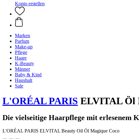
Konto erstellen
Marken
Parfum
Make-up
Pflege
Haare
K-Beauty
Männer
Baby & Kind
Haushalt
Sale
L'ORÉAL PARIS
ELVITAL Öl M
Die vielseitige Haarpflege mit erlesenem 
L'ORÉAL PARIS ELVITAL Beauty Oil Öl Magique Coco