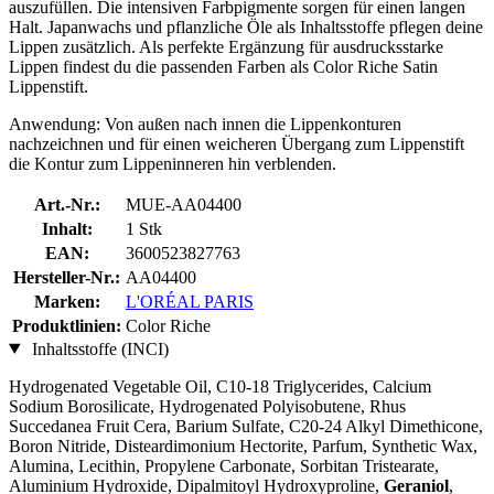
auszufüllen. Die intensiven Farbpigmente sorgen für einen langen
Halt. Japanwachs und pflanzliche Öle als Inhaltsstoffe pflegen deine
Lippen zusätzlich. Als perfekte Ergänzung für ausdrucksstarke
Lippen findest du die passenden Farben als Color Riche Satin
Lippenstift.
Anwendung: Von außen nach innen die Lippenkonturen
nachzeichnen und für einen weicheren Übergang zum Lippenstift
die Kontur zum Lippeninneren hin verblenden.
Art.-Nr.:
MUE-AA04400
Inhalt:
1 Stk
EAN:
3600523827763
Hersteller-Nr.:
AA04400
Marken:
L'ORÉAL PARIS
Produktlinien:
Color Riche
Inhaltsstoffe (INCI)
Hydrogenated Vegetable Oil, C10-18 Triglycerides, Calcium
Sodium Borosilicate, Hydrogenated Polyisobutene, Rhus
Succedanea Fruit Cera, Barium Sulfate, C20-24 Alkyl Dimethicone,
Boron Nitride, Disteardimonium Hectorite, Parfum, Synthetic Wax,
Alumina, Lecithin, Propylene Carbonate, Sorbitan Tristearate,
Aluminium Hydroxide, Dipalmitoyl Hydroxyproline,
Geraniol
,