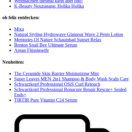
Weihnachten diesmal klein aber oho!
K-Beauty Neuzugang: Holika Holika
oh feliz entdecken:
Mixa
Natural Styling Hydrowave Glamour Wave 2 Perm Lotion
Memories Of Nature Schaumbad Sunset Relax
Benton Snail Bee Ultimate Serum
Argan Flüssigseife
Neuheiten:
The Ceramide Skin Barrier Moisturizing Mist
Super Leaves MEN 2in1 Shampoo & Body Wash Scalp Care
Schwarzkopf Professional OSiS Curl Retouch
Schwarzkopf Professional Bonacure Repair Rescue+ Sealed
Ends+
TIRTIR Pure Vitamin C24 Serum