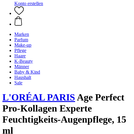
Konto erstellen
Marken
Parfum
Make-up
Pflege
Haare
K-Beauty
Männer
Baby & Kind
Haushalt
Sale
L'ORÉAL PARIS
Age Perfect
Pro-Kollagen Experte
Feuchtigkeits-Augenpflege, 15
ml