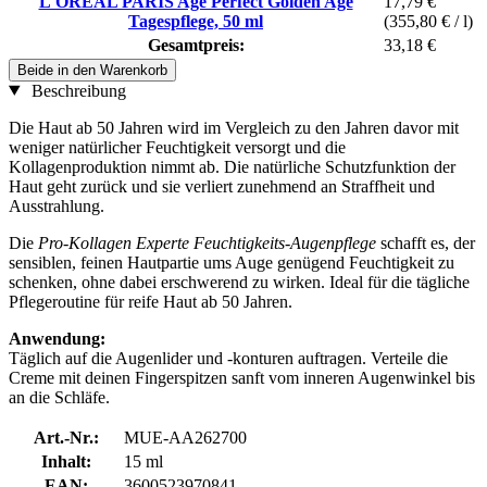
L'ORÉAL PARIS Age Perfect Golden Age
17,79 €
Tagespflege, 50 ml
(355,80 € / l)
Gesamtpreis:
33,18 €
Beide in den Warenkorb
Beschreibung
Die Haut ab 50 Jahren wird im Vergleich zu den Jahren davor mit
weniger natürlicher Feuchtigkeit versorgt und die
Kollagenproduktion nimmt ab. Die natürliche Schutzfunktion der
Haut geht zurück und sie verliert zunehmend an Straffheit und
Ausstrahlung.
Die
Pro-Kollagen Experte Feuchtigkeits-Augenpflege
schafft es, der
sensiblen, feinen Hautpartie ums Auge genügend Feuchtigkeit zu
schenken, ohne dabei erschwerend zu wirken. Ideal für die tägliche
Pflegeroutine für reife Haut ab 50 Jahren.
Anwendung:
Täglich auf die Augenlider und -konturen auftragen. Verteile die
Creme mit deinen Fingerspitzen sanft vom inneren Augenwinkel bis
an die Schläfe.
Art.-Nr.:
MUE-AA262700
Inhalt:
15 ml
EAN:
3600523970841