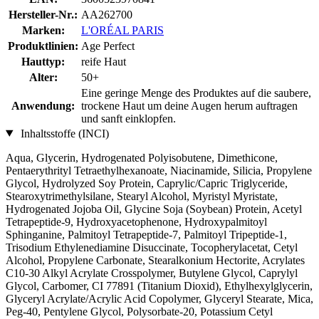
Hersteller-Nr.:
AA262700
Marken:
L'ORÉAL PARIS
Produktlinien:
Age Perfect
Hauttyp:
reife Haut
Alter:
50+
Eine geringe Menge des Produktes auf die saubere,
Anwendung:
trockene Haut um deine Augen herum auftragen
und sanft einklopfen.
Inhaltsstoffe (INCI)
Aqua, Glycerin, Hydrogenated Polyisobutene, Dimethicone,
Pentaerythrityl Tetraethylhexanoate, Niacinamide, Silicia, Propylene
Glycol, Hydrolyzed Soy Protein, Caprylic/Capric Triglyceride,
Stearoxytrimethylsilane, Stearyl Alcohol, Myristyl Myristate,
Hydrogenated Jojoba Oil, Glycine Soja (Soybean) Protein, Acetyl
Tetrapeptide-9, Hydroxyacetophenone, Hydroxypalmitoyl
Sphinganine, Palmitoyl Tetrapeptide-7, Palmitoyl Tripeptide-1,
Trisodium Ethylenediamine Disuccinate, Tocopherylacetat, Cetyl
Alcohol, Propylene Carbonate, Stearalkonium Hectorite, Acrylates
C10-30 Alkyl Acrylate Crosspolymer, Butylene Glycol, Caprylyl
Glycol, Carbomer, CI 77891 (Titanium Dioxid), Ethylhexylglycerin,
Glyceryl Acrylate/Acrylic Acid Copolymer, Glyceryl Stearate, Mica,
Peg-40, Pentylene Glycol, Polysorbate-20, Potassium Cetyl