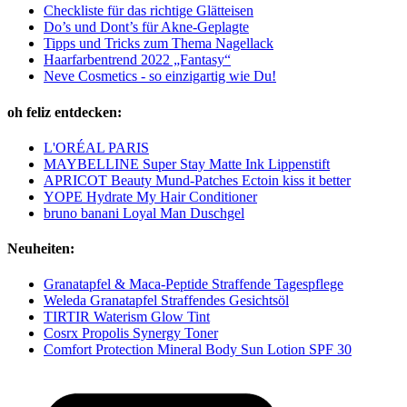
Checkliste für das richtige Glätteisen
Do’s und Dont’s für Akne-Geplagte
Tipps und Tricks zum Thema Nagellack
Haarfarbentrend 2022 „Fantasy“
Neve Cosmetics - so einzigartig wie Du!
oh feliz entdecken:
L'ORÉAL PARIS
MAYBELLINE Super Stay Matte Ink Lippenstift
APRICOT Beauty Mund-Patches Ectoin kiss it better
YOPE Hydrate My Hair Conditioner
bruno banani Loyal Man Duschgel
Neuheiten:
Granatapfel & Maca-Peptide Straffende Tagespflege
Weleda Granatapfel Straffendes Gesichtsöl
TIRTIR Waterism Glow Tint
Cosrx Propolis Synergy Toner
Comfort Protection Mineral Body Sun Lotion SPF 30