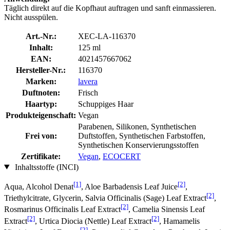
Täglich direkt auf die Kopfhaut auftragen und sanft einmassieren.
Nicht ausspülen.
Art.-Nr.:
XEC-LA-116370
Inhalt:
125 ml
EAN:
4021457667062
Hersteller-Nr.:
116370
Marken:
lavera
Duftnoten:
Frisch
Haartyp:
Schuppiges Haar
Produkteigenschaft:
Vegan
Parabenen, Silikonen, Synthetischen
Frei von:
Duftstoffen, Synthetischen Farbstoffen,
Synthetischen Konservierungsstoffen
Zertifikate:
Vegan
,
ECOCERT
Inhaltsstoffe (INCI)
[1]
[2]
Aqua, Alcohol Denat
, Aloe Barbadensis Leaf Juice
,
[2]
Triethylcitrate, Glycerin, Salvia Officinalis (Sage) Leaf Extract
,
[2]
Rosmarinus Officinalis Leaf Extract
, Camelia Sinensis Leaf
[2]
[2]
Extract
, Urtica Diocia (Nettle) Leaf Extract
, Hamamelis
[2]