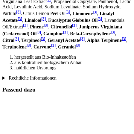
Virginiana Leaf Extract
, Propanediol Caprylate, Panthenol, Lactic
Acid, Levulinic Acid, Sodium Levulinate, Sodium Hydroxyde,
[3]
[3]
[3]
Parfum
, Citrus Lemon Peel Oil
,
Limonene
,
Linalyl
[3]
[3]
[3]
Acetate
,
Linalool
,
Eucalyptus Globulus Oil
, Lavandula
[3]
[3]
[3]
Oil/Extract
,
Pinene
,
Citronellol
,
Juniperus Virginiana
[3]
[3]
[3]
(Cedarwood) Oil
,
Camphor
,
Beta-Caryophyllene
,
[3]
[3]
[3]
[3]
Citral
,
Terpineol
,
Geranyl Acetate
,
Alpha-Terpinene
,
[3]
[3]
[3]
Terpinolene
,
Carvone
,
Geraniol
hergestellt aus Bio-Inhaltsstoffen
aus kontrolliert biologischem Anbau
natürlichen Ursprungs
Rechtliche Informationen
Passend dazu