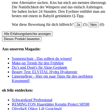
eine Alternative suchen. Kiss hat mich am meisten überzeugt.
Die Natürlichkeit der Wimpern und das einfach Anbringen.
Sie halten locker 24 Stunden. Den Eyeliner entführt man am
besten mit einem in Babyöl getränkten Q-Tipp.
War diese Bewertung für dich hilfreich?
(5)
(0)
Ja
Nein
Alle Erfahrungsberichte anzeigen
Dieses Produkt bewerten
Aus unserem Magazin:
Sonnenschutz - Das solltest du wissen!
Make-up Trends für den Frühling
Do’s und Dont’s für Akne-Geplagte
Beauty Test: ELVITAL Hydra Hyaluronic
Lippenpflege - Hier ein paar Tipps für den perfekten
Kussmund!
oh feliz entdecken:
Schwarzkopf Professional
REMINGTON Haarglätter Keratin Protect S8598
Olivella® Olitox Lift Gesichtsöl