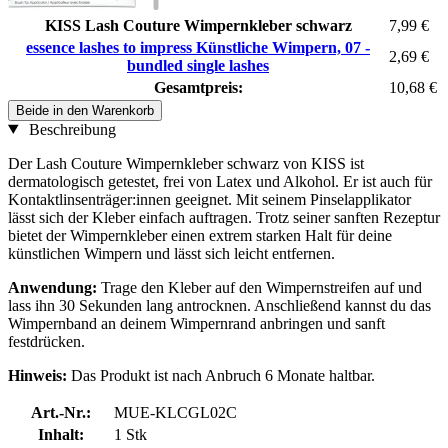
KISS Lash Couture Wimpernkleber schwarz
7,99 €
essence lashes to impress Künstliche Wimpern, 07 -
2,69 €
bundled single lashes
Gesamtpreis:
10,68 €
Beide in den Warenkorb
Beschreibung
Der Lash Couture Wimpernkleber schwarz von KISS ist
dermatologisch getestet, frei von Latex und Alkohol. Er ist auch für
Kontaktlinsenträger:innen geeignet. Mit seinem Pinselapplikator
lässt sich der Kleber einfach auftragen. Trotz seiner sanften Rezeptur
bietet der Wimpernkleber einen extrem starken Halt für deine
künstlichen Wimpern und lässt sich leicht entfernen.
Anwendung:
Trage den Kleber auf den Wimpernstreifen auf und
lass ihn 30 Sekunden lang antrocknen. Anschließend kannst du das
Wimpernband an deinem Wimpernrand anbringen und sanft
festdrücken.
Hinweis:
Das Produkt ist nach Anbruch 6 Monate haltbar.
Art.-Nr.:
MUE-KLCGL02C
Inhalt:
1 Stk