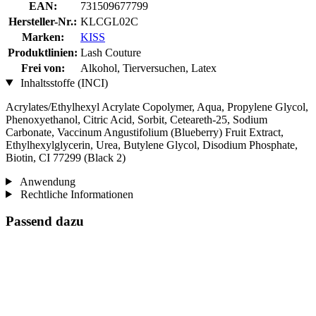
EAN:
731509677799
Hersteller-Nr.:
KLCGL02C
Marken:
KISS
Produktlinien:
Lash Couture
Frei von:
Alkohol, Tierversuchen, Latex
Inhaltsstoffe (INCI)
Acrylates/Ethylhexyl Acrylate Copolymer, Aqua, Propylene Glycol,
Phenoxyethanol, Citric Acid, Sorbit, Ceteareth-25, Sodium
Carbonate, Vaccinum Angustifolium (Blueberry) Fruit Extract,
Ethylhexylglycerin, Urea, Butylene Glycol, Disodium Phosphate,
Biotin, CI 77299 (Black 2)
Anwendung
Rechtliche Informationen
Passend dazu