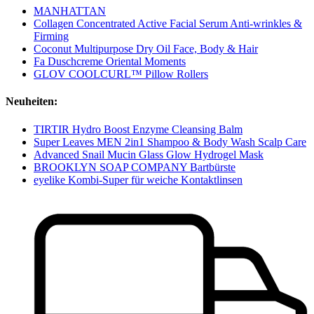
MANHATTAN
Collagen Concentrated Active Facial Serum Anti-wrinkles &
Firming
Coconut Multipurpose Dry Oil Face, Body & Hair
Fa Duschcreme Oriental Moments
GLOV COOLCURL™ Pillow Rollers
Neuheiten:
TIRTIR Hydro Boost Enzyme Cleansing Balm
Super Leaves MEN 2in1 Shampoo & Body Wash Scalp Care
Advanced Snail Mucin Glass Glow Hydrogel Mask
BROOKLYN SOAP COMPANY Bartbürste
eyelike Kombi-Super für weiche Kontaktlinsen