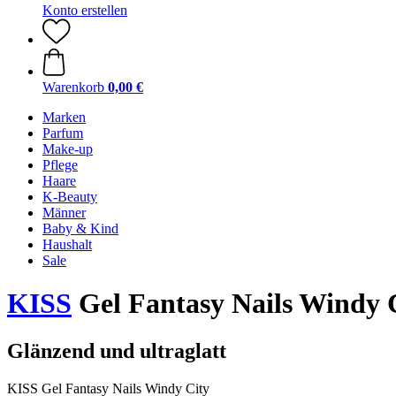
Konto erstellen
Warenkorb
0,00 €
Marken
Parfum
Make-up
Pflege
Haare
K-Beauty
Männer
Baby & Kind
Haushalt
Sale
KISS
Gel Fantasy Nails Windy 
Glänzend und ultraglatt
KISS Gel Fantasy Nails Windy City