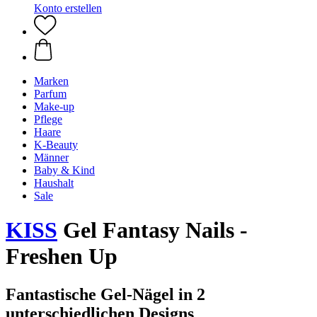
Konto erstellen
Marken
Parfum
Make-up
Pflege
Haare
K-Beauty
Männer
Baby & Kind
Haushalt
Sale
KISS
Gel Fantasy Nails -
Freshen Up
Fantastische Gel-Nägel in 2
unterschiedlichen Designs