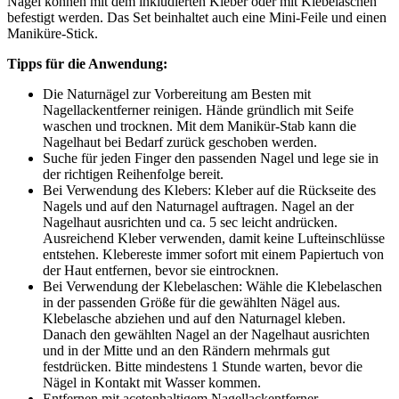
Nägel können mit dem inkludierten Kleber oder mit Klebelaschen
befestigt werden. Das Set beinhaltet auch eine Mini-Feile und einen
Maniküre-Stick.
Tipps für die Anwendung:
Die Naturnägel zur Vorbereitung am Besten mit
Nagellackentferner reinigen. Hände gründlich mit Seife
waschen und trocknen. Mit dem Manikür-Stab kann die
Nagelhaut bei Bedarf zurück geschoben werden.
Suche für jeden Finger den passenden Nagel und lege sie in
der richtigen Reihenfolge bereit.
Bei Verwendung des Klebers: Kleber auf die Rückseite des
Nagels und auf den Naturnagel auftragen. Nagel an der
Nagelhaut ausrichten und ca. 5 sec leicht andrücken.
Ausreichend Kleber verwenden, damit keine Lufteinschlüsse
entstehen. Klebereste immer sofort mit einem Papiertuch von
der Haut entfernen, bevor sie eintrocknen.
Bei Verwendung der Klebelaschen: Wähle die Klebelaschen
in der passenden Größe für die gewählten Nägel aus.
Klebelasche abziehen und auf den Naturnagel kleben.
Danach den gewählten Nagel an der Nagelhaut ausrichten
und in der Mitte und an den Rändern mehrmals gut
festdrücken. Bitte mindestens 1 Stunde warten, bevor die
Nägel in Kontakt mit Wasser kommen.
Entfernen mit acetonhaltigem Nagellackentferner.