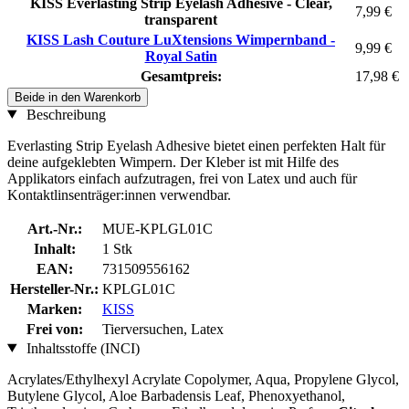
KISS Everlasting Strip Eyelash Adhesive - Clear,
7,99 €
transparent
KISS Lash Couture LuXtensions Wimpernband -
9,99 €
Royal Satin
Gesamtpreis:
17,98 €
Beide in den Warenkorb
Beschreibung
Everlasting Strip Eyelash Adhesive bietet einen perfekten Halt für
deine aufgeklebten Wimpern. Der Kleber ist mit Hilfe des
Applikators einfach aufzutragen, frei von Latex und auch für
Kontaktlinsenträger:innen verwendbar.
Art.-Nr.:
MUE-KPLGL01C
Inhalt:
1 Stk
EAN:
731509556162
Hersteller-Nr.:
KPLGL01C
Marken:
KISS
Frei von:
Tierversuchen, Latex
Inhaltsstoffe (INCI)
Acrylates/Ethylhexyl Acrylate Copolymer, Aqua, Propylene Glycol,
Butylene Glycol, Aloe Barbadensis Leaf, Phenoxyethanol,