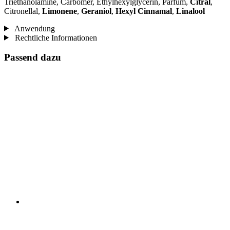
Triethanolamine, Carbomer, Ethylhexylglycerin, Parfum,
Citral
,
Citronellal,
Limonene
,
Geraniol
,
Hexyl Cinnamal
,
Linalool
Anwendung
Rechtliche Informationen
Passend dazu