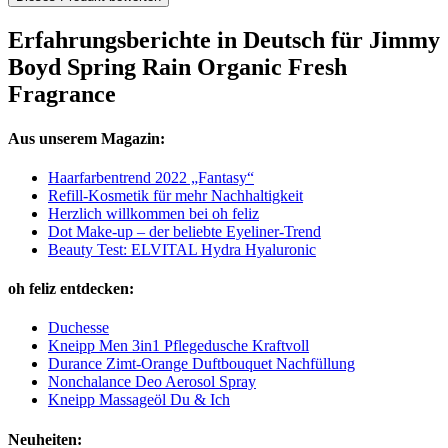
Erfahrungsberichte in Deutsch für Jimmy
Boyd Spring Rain Organic Fresh
Fragrance
Aus unserem Magazin:
Haarfarbentrend 2022 „Fantasy“
Refill-Kosmetik für mehr Nachhaltigkeit
Herzlich willkommen bei oh feliz
Dot Make-up – der beliebte Eyeliner-Trend
Beauty Test: ELVITAL Hydra Hyaluronic
oh feliz entdecken:
Duchesse
Kneipp Men 3in1 Pflegedusche Kraftvoll
Durance Zimt-Orange Duftbouquet Nachfüllung
Nonchalance Deo Aerosol Spray
Kneipp Massageöl Du & Ich
Neuheiten: