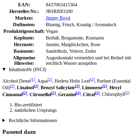
EAN:
8437003415364
Hersteller-Nr.:
JBSRBIO200
Marken:
Jimmy Boyd
Duftnoten:
Blumig, Frisch, Krautig / Aromatisch
Produkteigenschaft:
Vegan
Kopfnote:
Beifuß, Bergamotte, Rosmarin
Herznote:
Jasmin, Maiglöckchen, Rose
Basisnote:
Sandelholz, Vetiver, Zeder
Allgemeine
Augenkontakt vermeiden und bei Bedarf mit
Hinweise:
reichlich Wasser ausspülen
Inhaltsstoffe (INCI)
[1]
[2]
[2]
Alcohol Denat
, Aqua
, Hedera Helix Leaf
, Parfum (Essential
[2]
[2]
[2]
[2]
Oil)
,
Linalool
,
Benzyl Salicylate
,
Limonene
,
Hexyl
[2]
[2]
[2]
[2]
[2]
Cinnamal
,
Citronellol
,
Geraniol
,
Citral
, Chlorophyll
Bio-zertifiziert
natürlichen Ursprungs
Rechtliche Informationen
Passend dazu