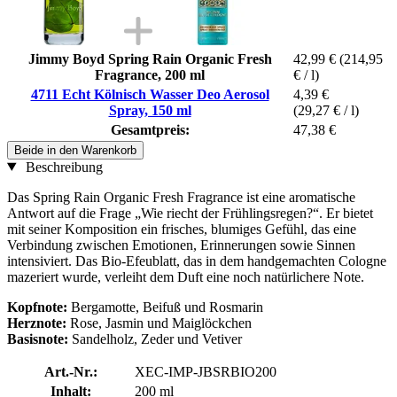
Jimmy Boyd Spring Rain Organic Fresh
42,99 €
(214,95
Fragrance, 200 ml
€ / l)
4711 Echt Kölnisch Wasser Deo Aerosol
4,39 €
Spray, 150 ml
(29,27 € / l)
Gesamtpreis:
47,38 €
Beide in den Warenkorb
Beschreibung
Das Spring Rain Organic Fresh Fragrance ist eine aromatische
Antwort auf die Frage „Wie riecht der Frühlingsregen?“. Er bietet
mit seiner Komposition ein frisches, blumiges Gefühl, das eine
Verbindung zwischen Emotionen, Erinnerungen sowie Sinnen
intensiviert. Das Bio-Efeublatt, das in dem handgemachten Cologne
mazeriert wurde, verleiht dem Duft eine noch natürlichere Note.
Kopfnote:
Bergamotte, Beifuß und Rosmarin
Herznote:
Rose, Jasmin und Maiglöckchen
Basisnote:
Sandelholz, Zeder und Vetiver
Art.-Nr.:
XEC-IMP-JBSRBIO200
Inhalt:
200 ml