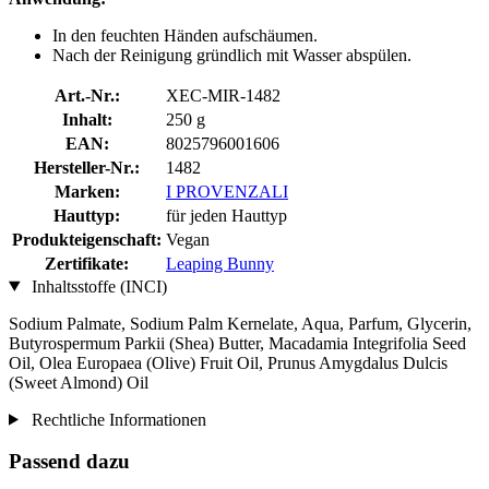
In den feuchten Händen aufschäumen.
Nach der Reinigung gründlich mit Wasser abspülen.
Art.-Nr.:
XEC-MIR-1482
Inhalt:
250 g
EAN:
8025796001606
Hersteller-Nr.:
1482
Marken:
I PROVENZALI
Hauttyp:
für jeden Hauttyp
Produkteigenschaft:
Vegan
Zertifikate:
Leaping Bunny
Inhaltsstoffe (INCI)
Sodium Palmate, Sodium Palm Kernelate, Aqua, Parfum, Glycerin,
Butyrospermum Parkii (Shea) Butter, Macadamia Integrifolia Seed
Oil, Olea Europaea (Olive) Fruit Oil, Prunus Amygdalus Dulcis
(Sweet Almond) Oil
Rechtliche Informationen
Passend dazu