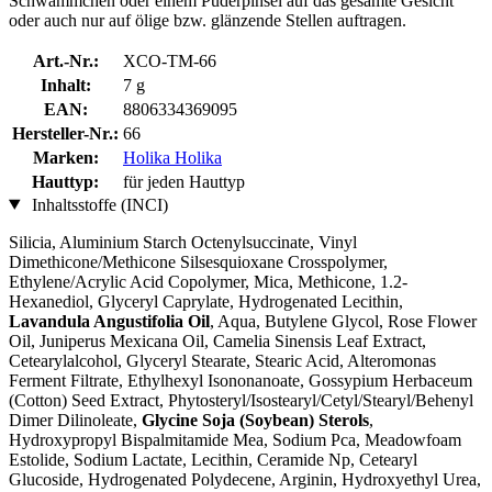
Schwämmchen oder einem Puderpinsel auf das gesamte Gesicht
oder auch nur auf ölige bzw. glänzende Stellen auftragen.
Art.-Nr.:
XCO-TM-66
Inhalt:
7 g
EAN:
8806334369095
Hersteller-Nr.:
66
Marken:
Holika Holika
Hauttyp:
für jeden Hauttyp
Inhaltsstoffe (INCI)
Silicia, Aluminium Starch Octenylsuccinate, Vinyl
Dimethicone/Methicone Silsesquioxane Crosspolymer,
Ethylene/Acrylic Acid Copolymer, Mica, Methicone, 1.2-
Hexanediol, Glyceryl Caprylate, Hydrogenated Lecithin,
Lavandula Angustifolia Oil
, Aqua, Butylene Glycol, Rose Flower
Oil, Juniperus Mexicana Oil, Camelia Sinensis Leaf Extract,
Cetearylalcohol, Glyceryl Stearate, Stearic Acid, Alteromonas
Ferment Filtrate, Ethylhexyl Isononanoate, Gossypium Herbaceum
(Cotton) Seed Extract, Phytosteryl/Isostearyl/Cetyl/Stearyl/Behenyl
Dimer Dilinoleate,
Glycine Soja (Soybean) Sterols
,
Hydroxypropyl Bispalmitamide Mea, Sodium Pca, Meadowfoam
Estolide, Sodium Lactate, Lecithin, Ceramide Np, Cetearyl
Glucoside, Hydrogenated Polydecene, Arginin, Hydroxyethyl Urea,