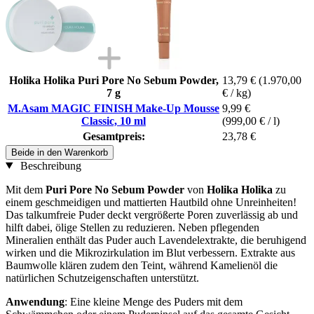
Holika Holika Puri Pore No Sebum Powder,
13,79 €
(1.970,00
7 g
€ / kg)
M.Asam MAGIC FINISH Make-Up Mousse
9,99 €
Classic, 10 ml
(999,00 € / l)
Gesamtpreis:
23,78 €
Beide in den Warenkorb
Beschreibung
Mit dem
Puri Pore No Sebum Powder
von
Holika Holika
zu
einem geschmeidigen und mattierten Hautbild ohne Unreinheiten!
Das talkumfreie Puder deckt vergrößerte Poren zuverlässig ab und
hilft dabei, ölige Stellen zu reduzieren. Neben pflegenden
Mineralien enthält das Puder auch Lavendelextrakte, die beruhigend
wirken und die Mikrozirkulation im Blut verbessern. Extrakte aus
Baumwolle klären zudem den Teint, während Kamelienöl die
natürlichen Schutzeigenschaften unterstützt.
Anwendung
: Eine kleine Menge des Puders mit dem