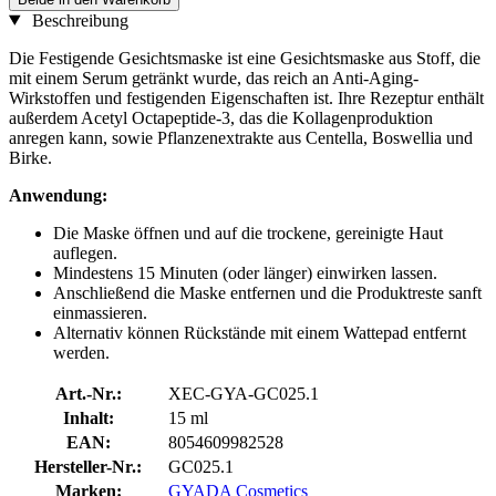
Beschreibung
Die Festigende Gesichtsmaske ist eine Gesichtsmaske aus Stoff, die
mit einem Serum getränkt wurde, das reich an Anti-Aging-
Wirkstoffen und festigenden Eigenschaften ist. Ihre Rezeptur enthält
außerdem Acetyl Octapeptide-3, das die Kollagenproduktion
anregen kann, sowie Pflanzenextrakte aus Centella, Boswellia und
Birke.
Anwendung:
Die Maske öffnen und auf die trockene, gereinigte Haut
auflegen.
Mindestens 15 Minuten (oder länger) einwirken lassen.
Anschließend die Maske entfernen und die Produktreste sanft
einmassieren.
Alternativ können Rückstände mit einem Wattepad entfernt
werden.
Art.-Nr.:
XEC-GYA-GC025.1
Inhalt:
15 ml
EAN:
8054609982528
Hersteller-Nr.:
GC025.1
Marken:
GYADA Cosmetics