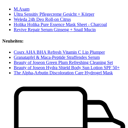
M.Asam
Ultra Sensitiv Pflegecreme Gesicht + Körper
Weleda 24h Deo Roll-on Citrus
Holika Holika Pure Essence Mask Sheet - Charcoal
Revive Repair Serum Ginseng + Snail Mucin
Neuheiten:
Cosrx AHA BHA Refresh Vitamin C Lip Plumper
Granatapfel & Maca-Peptide Straffendes Serum
Beauty of Joseon Green Plum Refreshing Cleaning Set
Beauty of Joseon Hydra Shield Body Sun Lotion SPF 50+
The Alpha-Arbutin Discoloration Care Hydrogel Mask