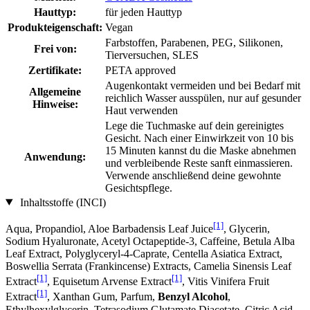
Hauttyp:
für jeden Hauttyp
Produkteigenschaft:
Vegan
Farbstoffen, Parabenen, PEG, Silikonen,
Frei von:
Tierversuchen, SLES
Zertifikate:
PETA approved
Augenkontakt vermeiden und bei Bedarf mit
Allgemeine
reichlich Wasser ausspülen, nur auf gesunder
Hinweise:
Haut verwenden
Lege die Tuchmaske auf dein gereinigtes
Gesicht. Nach einer Einwirkzeit von 10 bis
15 Minuten kannst du die Maske abnehmen
Anwendung:
und verbleibende Reste sanft einmassieren.
Verwende anschließend deine gewohnte
Gesichtspflege.
Inhaltsstoffe (INCI)
[1]
Aqua, Propandiol, Aloe Barbadensis Leaf Juice
, Glycerin,
Sodium Hyaluronate, Acetyl Octapeptide-3, Caffeine, Betula Alba
Leaf Extract, Polyglyceryl-4-Caprate, Centella Asiatica Extract,
Boswellia Serrata (Frankincense) Extracts, Camelia Sinensis Leaf
[1]
[1]
Extract
, Equisetum Arvense Extract
, Vitis Vinifera Fruit
[1]
Extract
, Xanthan Gum, Parfum,
Benzyl Alcohol
,
Ethylhexylglycerin, Tetrasodium Glutamate Diacetate, Citric Acid,