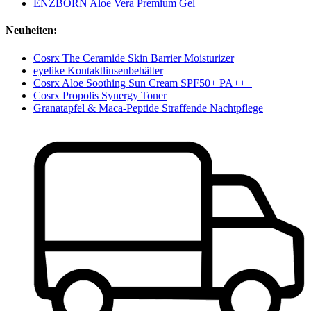
ENZBORN Aloe Vera Premium Gel
Neuheiten:
Cosrx The Ceramide Skin Barrier Moisturizer
eyelike Kontaktlinsenbehälter
Cosrx Aloe Soothing Sun Cream SPF50+ PA+++
Cosrx Propolis Synergy Toner
Granatapfel & Maca-Peptide Straffende Nachtpflege