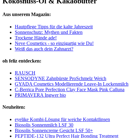
Kokosnuss-Öl & Kakaobutter
Aus unserem Magazin:
Hautpflege Tipps für die kalte Jahreszeit
Sonnenschutz: Mythen und Fakten
Trockene Hände ade!
Neve Cosmetics - so einzigartig wie Du!
Weiß das auch dein Zahnarzt?
oh feliz entdecken:
RAUSCH
SENSODYNE Zahnbürste ProSchmelz Weich
GYADA Cosmetics Modellierende Leave-In Lockenmilch
C-Berrica Pore Perfection Clay Face Mask Pink Calluna
PRIMAVERA Ingwer bio
Neuheiten:
eyelike Kombi-Lösung für weiche Kontaktlinsen
Biosolis Sonnenmilch LSF 30
Biosolis Sonnencreme Gesicht LSF 50+
PEPTIDE-132 Ultra Perfect Hair Bonding Treatment