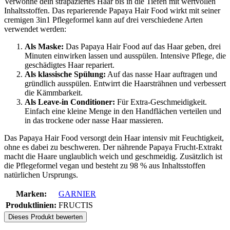
Verwöhne dein strapaziertes Haar bis in die Tiefen mit wertvollen
Inhaltsstoffen. Das reparierende Papaya Hair Food wirkt mit seiner
cremigen 3in1 Pflegeformel kann auf drei verschiedene Arten
verwendet werden:
Als Maske:
Das Papaya Hair Food auf das Haar geben, drei
Minuten einwirken lassen und ausspülen. Intensive Pflege, die
geschädigtes Haar repariert.
Als klassische Spülung:
Auf das nasse Haar auftragen und
gründlich ausspülen. Entwirrt die Haarsträhnen und verbessert
die Kämmbarkeit.
Als Leave-in Conditioner:
Für Extra-Geschmeidigkeit.
Einfach eine kleine Menge in den Handflächen verteilen und
in das trockene oder nasse Haar massieren.
Das Papaya Hair Food versorgt dein Haar intensiv mit Feuchtigkeit,
ohne es dabei zu beschweren. Der nährende Papaya Frucht-Extrakt
macht die Haare unglaublich weich und geschmeidig. Zusätzlich ist
die Pflegeformel vegan und besteht zu 98 % aus Inhaltsstoffen
natürlichen Ursprungs.
Marken:
GARNIER
Produktlinien:
FRUCTIS
Dieses Produkt bewerten