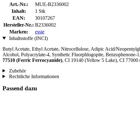
Art.-Nr.:
MUE-B2336002
Inhalt:
1 Stk
EAN:
30107267
Hersteller-Nr.:
B2336002
Marken:
essie
Inhaltsstoffe (INCI)
Butyl Acetate, Ethyl Acetate, Nitrocellulose, Adipic Acid/Neopentylgl
Alcohol, Polyacrylate-4, Synthetic Fluorphlogopite, Benzophenone-1
77510 (Ferric Ferrocyanide)
, CI 19140 (Yellow 5 Lake), CI 77000 
Zubehör
Rechtliche Informationen
Passend dazu