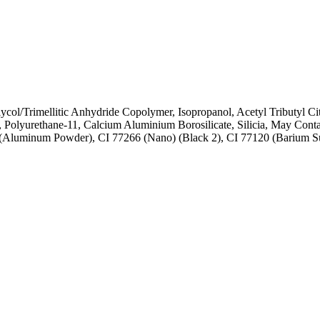
ycol/Trimellitic Anhydride Copolymer, Isopropanol, Acetyl Tributyl Citr
, Polyurethane-11, Calcium Aluminium Borosilicate, Silicia, May Cont
(Aluminum Powder), CI 77266 (Nano) (Black 2), CI 77120 (Barium Sulf