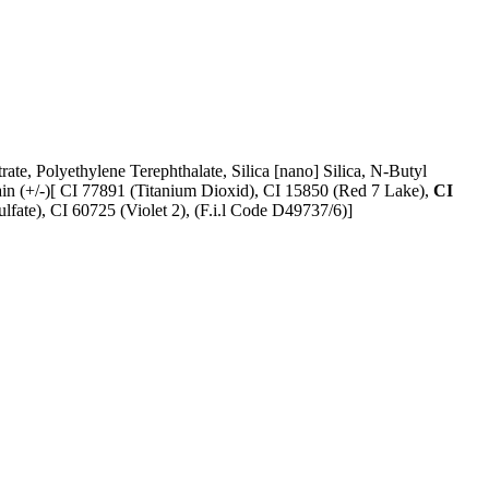
ate, Polyethylene Terephthalate, Silica [nano] Silica, N-Butyl
ain (+/-)[ CI 77891 (Titanium Dioxid), CI 15850 (Red 7 Lake),
CI
ate), CI 60725 (Violet 2), (F.i.l Code D49737/6)]