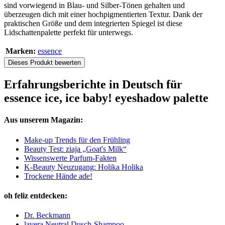
sind vorwiegend in Blau- und Silber-Tönen gehalten und
überzeugen dich mit einer hochpigmentierten Textur. Dank der
praktischen Größe und dem integrierten Spiegel ist diese
Lidschattenpalette perfekt für unterwegs.
Marken:
essence
Dieses Produkt bewerten
Erfahrungsberichte in Deutsch für
essence ice, ice baby! eyeshadow palette
Aus unserem Magazin:
Make-up Trends für den Frühling
Beauty Test: ziaja „Goat's Milk“
Wissenswerte Parfum-Fakten
K-Beauty Neuzugang: Holika Holika
Trockene Hände ade!
oh feliz entdecken:
Dr. Beckmann
lavera Neutral Dusch-Shampoo