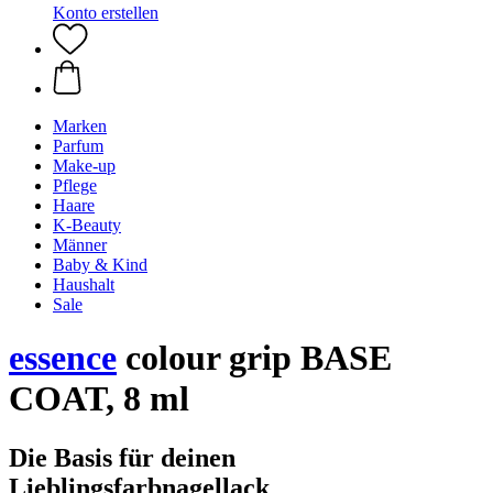
Konto erstellen
Marken
Parfum
Make-up
Pflege
Haare
K-Beauty
Männer
Baby & Kind
Haushalt
Sale
essence
colour grip BASE
COAT, 8 ml
Die Basis für deinen
Lieblingsfarbnagellack