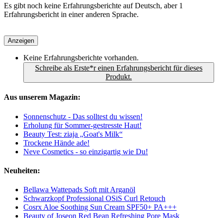
Es gibt noch keine Erfahrungsberichte auf Deutsch, aber 1
Erfahrungsbericht in einer anderen Sprache.
Anzeigen
Keine Erfahrungsberichte vorhanden.
Schreibe als Erste*r einen Erfahrungsbericht für dieses
Produkt.
Aus unserem Magazin:
Sonnenschutz - Das solltest du wissen!
Erholung für Sommer-gestresste Haut!
Beauty Test: ziaja „Goat's Milk“
Trockene Hände ade!
Neve Cosmetics - so einzigartig wie Du!
Neuheiten:
Bellawa Wattepads Soft mit Arganöl
Schwarzkopf Professional OSiS Curl Retouch
Cosrx Aloe Soothing Sun Cream SPF50+ PA+++
Beauty of Joseon Red Bean Refreshing Pore Mask