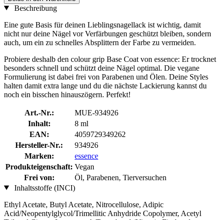
Beschreibung
Eine gute Basis für deinen Lieblingsnagellack ist wichtig, damit
nicht nur deine Nägel vor Verfärbungen geschützt bleiben, sondern
auch, um ein zu schnelles Absplittern der Farbe zu vermeiden.
Probiere deshalb den colour grip Base Coat von essence: Er trocknet
besonders schnell und schützt deine Nägel optimal. Die vegane
Formulierung ist dabei frei von Parabenen und Ölen. Deine Styles
halten damit extra lange und du die nächste Lackierung kannst du
noch ein bisschen hinauszögern. Perfekt!
Art.-Nr.:
MUE-934926
Inhalt:
8 ml
EAN:
4059729349262
Hersteller-Nr.:
934926
Marken:
essence
Produkteigenschaft:
Vegan
Frei von:
Öl, Parabenen, Tierversuchen
Inhaltsstoffe (INCI)
Ethyl Acetate, Butyl Acetate, Nitrocellulose, Adipic
Acid/Neopentylglycol/Trimellitic Anhydride Copolymer, Acetyl