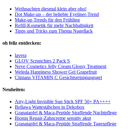
Weihnachten diesmal klein aber oho!
Dot Make-up – der beliebte Eyeliner-Trend
Make-up Trends für den Frühling
Refill-Kosmetik für mehr Nachhaltigkeit
Tipps und Tricks zum Thema Nagellack
oh feliz entdecken:
lavera
GLOV Scrunchies 2 Pack S
Neve Cosmetics Jelly Cream Glossy Treatment
Weleda Happiness Shower Gel Grapefruit
Clinians VITAMIN C Gesichtsreinigungsgel
Neuheiten:
Airy-Light Invisible Sun Stick SPF 50+ PA++++
Bellawa Wattestäbchen in Dekobox
Granatapfel & Maca-Peptide Straffende Nachtpflege
Bioniq Repair-Zahncreme sensitiv akut
Granatapfel & Maca-Peptide Straffende Tagespflege