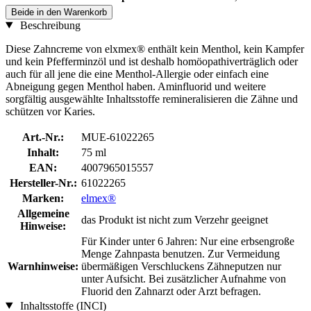
Beide in den Warenkorb
Beschreibung
Diese Zahncreme von elxmex® enthält kein Menthol, kein Kampfer
und kein Pfefferminzöl und ist deshalb homöopathiverträglich oder
auch für all jene die eine Menthol-Allergie oder einfach eine
Abneigung gegen Menthol haben. Aminfluorid und weitere
sorgfältig ausgewählte Inhaltsstoffe remineralisieren die Zähne und
schützen vor Karies.
Art.-Nr.:
MUE-61022265
Inhalt:
75 ml
EAN:
4007965015557
Hersteller-Nr.:
61022265
Marken:
elmex®
Allgemeine
das Produkt ist nicht zum Verzehr geeignet
Hinweise:
Für Kinder unter 6 Jahren: Nur eine erbsengroße
Menge Zahnpasta benutzen. Zur Vermeidung
Warnhinweise:
übermäßigen Verschluckens Zähneputzen nur
unter Aufsicht. Bei zusätzlicher Aufnahme von
Fluorid den Zahnarzt oder Arzt befragen.
Inhaltsstoffe (INCI)