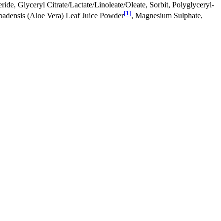
ride, Glyceryl Citrate/Lactate/Linoleate/Oleate, Sorbit, Polyglyceryl-
[1]
badensis (Aloe Vera) Leaf Juice Powder
, Magnesium Sulphate,