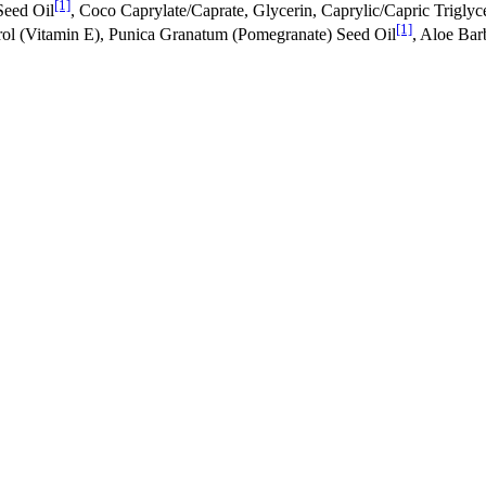
[1]
Seed Oil
, Coco Caprylate/Caprate, Glycerin, Caprylic/Capric Triglyce
[1]
rol (Vitamin E), Punica Granatum (Pomegranate) Seed Oil
, Aloe Bar