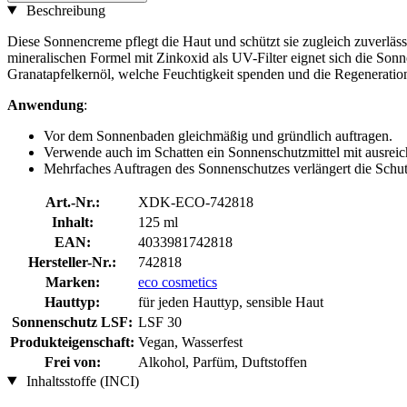
Beschreibung
Diese Sonnencreme pflegt die Haut und schützt sie zugleich zuverlässi
mineralischen Formel mit Zinkoxid als UV-Filter eignet sich die Son
Granatapfelkernöl, welche Feuchtigkeit spenden und die Regeneration s
Anwendung
:
Vor dem Sonnenbaden gleichmäßig und gründlich auftragen.
Verwende auch im Schatten ein Sonnenschutzmittel mit ausreic
Mehrfaches Auftragen des Sonnenschutzes verlängert die Schutzz
Art.-Nr.:
XDK-ECO-742818
Inhalt:
125 ml
EAN:
4033981742818
Hersteller-Nr.:
742818
Marken:
eco cosmetics
Hauttyp:
für jeden Hauttyp, sensible Haut
Sonnenschutz LSF:
LSF 30
Produkteigenschaft:
Vegan, Wasserfest
Frei von:
Alkohol, Parfüm, Duftstoffen
Inhaltsstoffe (INCI)