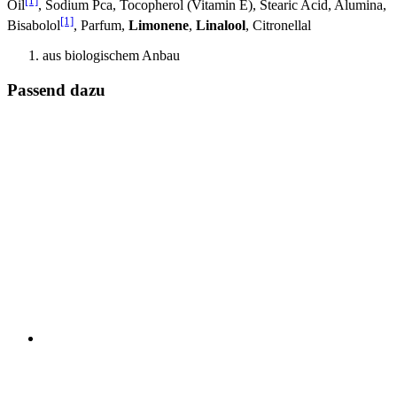
[1]
Oil
, Sodium Pca, Tocopherol (Vitamin E), Stearic Acid, Alumina,
[1]
Bisabolol
, Parfum,
Limonene
,
Linalool
, Citronellal
aus biologischem Anbau
Passend dazu