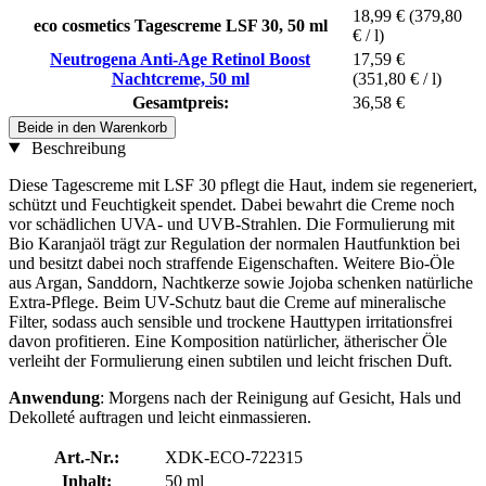
18,99 €
(379,80
eco cosmetics Tagescreme LSF 30, 50 ml
€ / l)
Neutrogena Anti-Age Retinol Boost
17,59 €
Nachtcreme, 50 ml
(351,80 € / l)
Gesamtpreis:
36,58 €
Beide in den Warenkorb
Beschreibung
Diese Tagescreme mit LSF 30 pflegt die Haut, indem sie regeneriert,
schützt und Feuchtigkeit spendet. Dabei bewahrt die Creme noch
vor schädlichen UVA- und UVB-Strahlen. Die Formulierung mit
Bio Karanjaöl trägt zur Regulation der normalen Hautfunktion bei
und besitzt dabei noch straffende Eigenschaften. Weitere Bio-Öle
aus Argan, Sanddorn, Nachtkerze sowie Jojoba schenken natürliche
Extra-Pflege. Beim UV-Schutz baut die Creme auf mineralische
Filter, sodass auch sensible und trockene Hauttypen irritationsfrei
davon profitieren. Eine Komposition natürlicher, ätherischer Öle
verleiht der Formulierung einen subtilen und leicht frischen Duft.
Anwendung
: Morgens nach der Reinigung auf Gesicht, Hals und
Dekolleté auftragen und leicht einmassieren.
Art.-Nr.:
XDK-ECO-722315
Inhalt:
50 ml