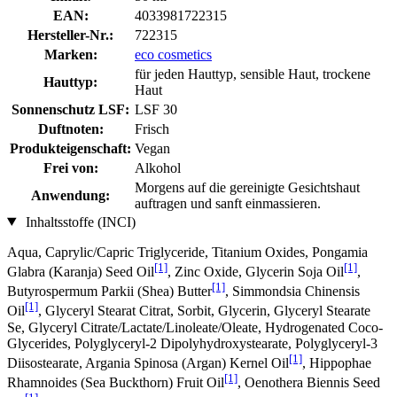
EAN:
4033981722315
Hersteller-Nr.:
722315
Marken:
eco cosmetics
für jeden Hauttyp, sensible Haut, trockene
Hauttyp:
Haut
Sonnenschutz LSF:
LSF 30
Duftnoten:
Frisch
Produkteigenschaft:
Vegan
Frei von:
Alkohol
Morgens auf die gereinigte Gesichtshaut
Anwendung:
auftragen und sanft einmassieren.
Inhaltsstoffe (INCI)
Aqua, Caprylic/Capric Triglyceride, Titanium Oxides, Pongamia
[1]
[1]
Glabra (Karanja) Seed Oil
, Zinc Oxide, Glycerin Soja Oil
,
[1]
Butyrospermum Parkii (Shea) Butter
, Simmondsia Chinensis
[1]
Oil
, Glyceryl Stearat Citrat, Sorbit, Glycerin, Glyceryl Stearate
Se, Glyceryl Citrate/Lactate/Linoleate/Oleate, Hydrogenated Coco-
Glycerides, Polyglyceryl-2 Dipolyhydroxystearate, Polyglyceryl-3
[1]
Diisostearate, Argania Spinosa (Argan) Kernel Oil
, Hippophae
[1]
Rhamnoides (Sea Buckthorn) Fruit Oil
, Oenothera Biennis Seed