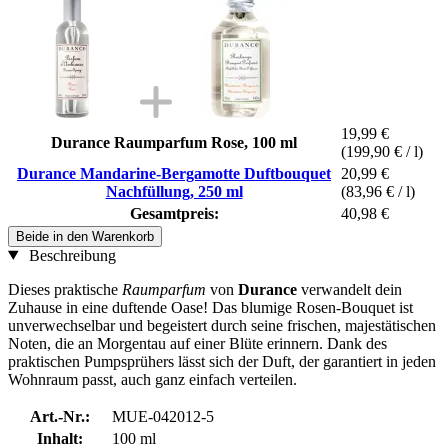
19,99 €
Durance Raumparfum Rose, 100 ml
(199,90 € / l)
Durance Mandarine-Bergamotte Duftbouquet
20,99 €
Nachfüllung, 250 ml
(83,96 € / l)
Gesamtpreis:
40,98 €
Beide in den Warenkorb
Beschreibung
Dieses praktische
Raumparfum
von
Durance
verwandelt dein
Zuhause in eine duftende Oase! Das blumige Rosen-Bouquet ist
unverwechselbar und begeistert durch seine frischen, majestätischen
Noten, die an Morgentau auf einer Blüte erinnern. Dank des
praktischen Pumpsprühers lässt sich der Duft, der garantiert in jeden
Wohnraum passt, auch ganz einfach verteilen.
Art.-Nr.:
MUE-042012-5
Inhalt:
100 ml