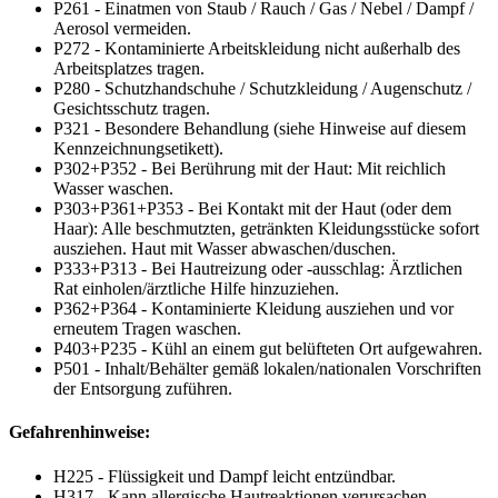
P261 - Einatmen von Staub / Rauch / Gas / Nebel / Dampf /
Aerosol vermeiden.
P272 - Kontaminierte Arbeitskleidung nicht außerhalb des
Arbeitsplatzes tragen.
P280 - Schutzhandschuhe / Schutzkleidung / Augenschutz /
Gesichtsschutz tragen.
P321 - Besondere Behandlung (siehe Hinweise auf diesem
Kennzeichnungsetikett).
P302+P352 - Bei Berührung mit der Haut: Mit reichlich
Wasser waschen.
P303+P361+P353 - Bei Kontakt mit der Haut (oder dem
Haar): Alle beschmutzten, getränkten Kleidungsstücke sofort
ausziehen. Haut mit Wasser abwaschen/duschen.
P333+P313 - Bei Hautreizung oder -ausschlag: Ärztlichen
Rat einholen/ärztliche Hilfe hinzuziehen.
P362+P364 - Kontaminierte Kleidung ausziehen und vor
erneutem Tragen waschen.
P403+P235 - Kühl an einem gut belüfteten Ort aufgewahren.
P501 - Inhalt/Behälter gemäß lokalen/nationalen Vorschriften
der Entsorgung zuführen.
Gefahrenhinweise:
H225 - Flüssigkeit und Dampf leicht entzündbar.
H317 - Kann allergische Hautreaktionen verursachen.