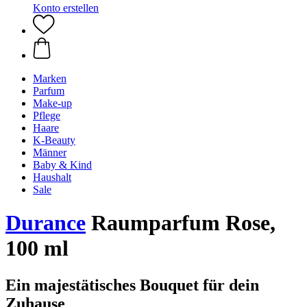
Konto erstellen
Marken
Parfum
Make-up
Pflege
Haare
K-Beauty
Männer
Baby & Kind
Haushalt
Sale
Durance
Raumparfum Rose,
100 ml
Ein majestätisches Bouquet für dein
Zuhause