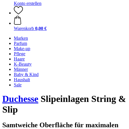
Konto erstellen
Warenkorb
0,00 €
Marken
Parfum
Make-up
Pflege
Haare
K-Beauty
Männer
Baby & Kind
Haushalt
Sale
Duchesse
Slipeinlagen String &
Slip
Samtweiche Oberfläche für maximalen