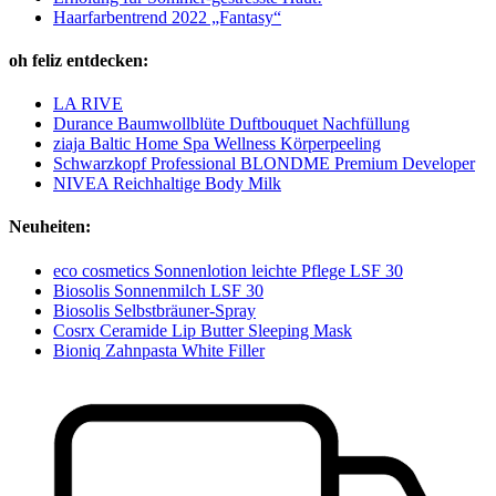
Haarfarbentrend 2022 „Fantasy“
oh feliz entdecken:
LA RIVE
Durance Baumwollblüte Duftbouquet Nachfüllung
ziaja Baltic Home Spa Wellness Körperpeeling
Schwarzkopf Professional BLONDME Premium Developer
NIVEA Reichhaltige Body Milk
Neuheiten:
eco cosmetics Sonnenlotion leichte Pflege LSF 30
Biosolis Sonnenmilch LSF 30
Biosolis Selbstbräuner-Spray
Cosrx Ceramide Lip Butter Sleeping Mask
Bioniq Zahnpasta White Filler