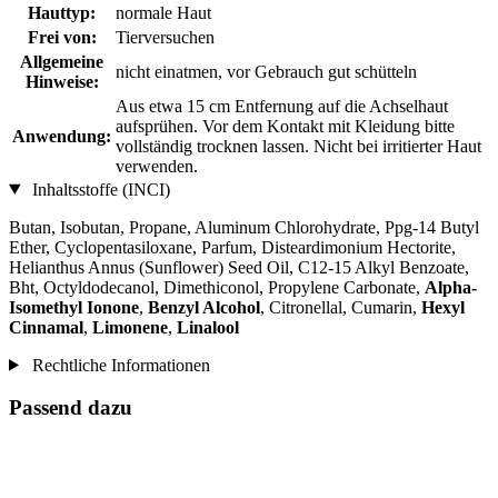
Hauttyp:
normale Haut
Frei von:
Tierversuchen
Allgemeine
nicht einatmen, vor Gebrauch gut schütteln
Hinweise:
Aus etwa 15 cm Entfernung auf die Achselhaut
aufsprühen. Vor dem Kontakt mit Kleidung bitte
Anwendung:
vollständig trocknen lassen. Nicht bei irritierter Haut
verwenden.
Inhaltsstoffe (INCI)
Butan, Isobutan, Propane, Aluminum Chlorohydrate, Ppg-14 Butyl
Ether, Cyclopentasiloxane, Parfum, Disteardimonium Hectorite,
Helianthus Annus (Sunflower) Seed Oil, C12-15 Alkyl Benzoate,
Bht, Octyldodecanol, Dimethiconol, Propylene Carbonate,
Alpha-
Isomethyl Ionone
,
Benzyl Alcohol
, Citronellal, Cumarin,
Hexyl
Cinnamal
,
Limonene
,
Linalool
Rechtliche Informationen
Passend dazu