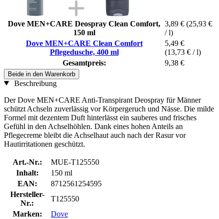
Dove MEN+CARE Deospray Clean Comfort,
3,89 €
(25,93 €
150 ml
/ l)
Dove MEN+CARE Clean Comfort
5,49 €
Pflegedusche, 400 ml
(13,73 € / l)
Gesamtpreis:
9,38 €
Beide in den Warenkorb
Beschreibung
Der Dove MEN+CARE Anti-Transpirant Deospray für Männer
schützt Achseln zuverlässig vor Körpergeruch und Nässe. Die milde
Formel mit dezentem Duft hinterlässt ein sauberes und frisches
Gefühl in den Achselhöhlen. Dank eines hohen Anteils an
Pflegecreme bleibt die Achselhaut auch nach der Rasur vor
Hautirritationen geschützt.
Art.-Nr.:
MUE-T125550
Inhalt:
150 ml
EAN:
8712561254595
Hersteller-
T125550
Nr.:
Marken:
Dove