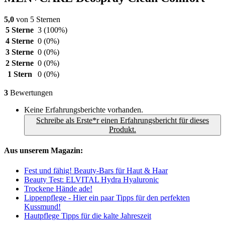
5,0
von 5 Sternen
5 Sterne
3
(100%)
4 Sterne
0
(0%)
3 Sterne
0
(0%)
2 Sterne
0
(0%)
1 Stern
0
(0%)
3
Bewertungen
Keine Erfahrungsberichte vorhanden.
Schreibe als Erste*r einen Erfahrungsbericht für dieses
Produkt.
Aus unserem Magazin:
Fest und fähig! Beauty-Bars für Haut & Haar
Beauty Test: ELVITAL Hydra Hyaluronic
Trockene Hände ade!
Lippenpflege - Hier ein paar Tipps für den perfekten
Kussmund!
Hautpflege Tipps für die kalte Jahreszeit