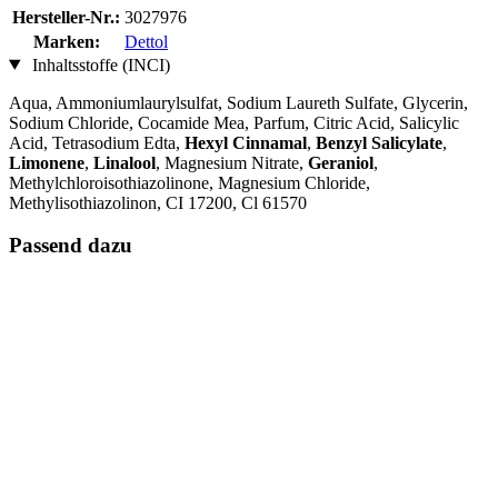
Hersteller-Nr.:
3027976
Marken:
Dettol
Inhaltsstoffe (INCI)
Aqua, Ammoniumlaurylsulfat, Sodium Laureth Sulfate, Glycerin,
Sodium Chloride, Cocamide Mea, Parfum, Citric Acid, Salicylic
Acid, Tetrasodium Edta,
Hexyl Cinnamal
,
Benzyl Salicylate
,
Limonene
,
Linalool
, Magnesium Nitrate,
Geraniol
,
Methylchloroisothiazolinone, Magnesium Chloride,
Methylisothiazolinon, CI 17200, Cl 61570
Passend dazu