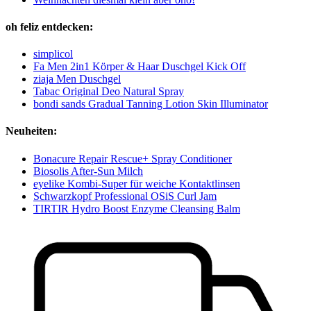
oh feliz entdecken:
simplicol
Fa Men 2in1 Körper & Haar Duschgel Kick Off
ziaja Men Duschgel
Tabac Original Deo Natural Spray
bondi sands Gradual Tanning Lotion Skin Illuminator
Neuheiten:
Bonacure Repair Rescue+ Spray Conditioner
Biosolis After-Sun Milch
eyelike Kombi-Super für weiche Kontaktlinsen
Schwarzkopf Professional OSiS Curl Jam
TIRTIR Hydro Boost Enzyme Cleansing Balm