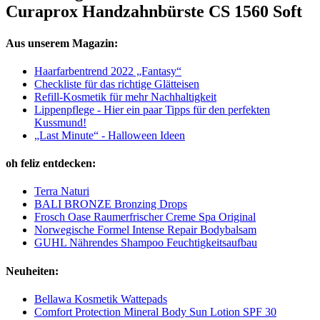
Curaprox Handzahnbürste CS 1560 Soft
Aus unserem Magazin:
Haarfarbentrend 2022 „Fantasy“
Checkliste für das richtige Glätteisen
Refill-Kosmetik für mehr Nachhaltigkeit
Lippenpflege - Hier ein paar Tipps für den perfekten
Kussmund!
„Last Minute“ - Halloween Ideen
oh feliz entdecken:
Terra Naturi
BALI BRONZE Bronzing Drops
Frosch Oase Raumerfrischer Creme Spa Original
Norwegische Formel Intense Repair Bodybalsam
GUHL Nährendes Shampoo Feuchtigkeitsaufbau
Neuheiten:
Bellawa Kosmetik Wattepads
Comfort Protection Mineral Body Sun Lotion SPF 30