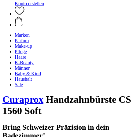
Konto erstellen
Marken
Parfum
Make-up
Pflege
Haare
K-Beauty
Männer
Baby & Kind
Haushalt
Sale
Curaprox
Handzahnbürste CS
1560 Soft
Bring Schweizer Präzision in dein
Badezimmer!