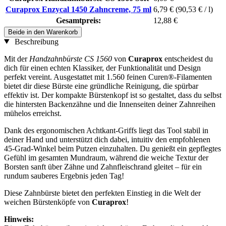
Curaprox Enzycal 1450 Zahncreme, 75 ml
6,79 €
(90,53 € / l)
Gesamtpreis:
12,88 €
Beide in den Warenkorb
Beschreibung
Mit der
Handzahnbürste CS 1560
von
Curaprox
entscheidest du
dich für einen echten Klassiker, der Funktionalität und Design
perfekt vereint. Ausgestattet mit 1.560 feinen Curen®-Filamenten
bietet dir diese Bürste eine gründliche Reinigung, die spürbar
effektiv ist. Der kompakte Bürstenkopf ist so gestaltet, dass du selbst
die hintersten Backenzähne und die Innenseiten deiner Zahnreihen
mühelos erreichst.
Dank des ergonomischen Achtkant-Griffs liegt das Tool stabil in
deiner Hand und unterstützt dich dabei, intuitiv den empfohlenen
45-Grad-Winkel beim Putzen einzuhalten. Du genießt ein gepflegtes
Gefühl im gesamten Mundraum, während die weiche Textur der
Borsten sanft über Zähne und Zahnfleischrand gleitet – für ein
rundum sauberes Ergebnis jeden Tag!
Diese Zahnbürste bietet den perfekten Einstieg in die Welt der
weichen Bürstenköpfe von
Curaprox
!
Hinweis: