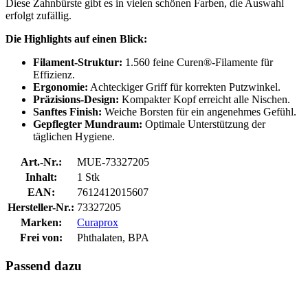
Diese Zahnbürste gibt es in vielen schönen Farben, die Auswahl
erfolgt zufällig.
Die Highlights auf einen Blick:
Filament-Struktur:
1.560 feine Curen®-Filamente für
Effizienz.
Ergonomie:
Achteckiger Griff für korrekten Putzwinkel.
Präzisions-Design:
Kompakter Kopf erreicht alle Nischen.
Sanftes Finish:
Weiche Borsten für ein angenehmes Gefühl.
Gepflegter Mundraum:
Optimale Unterstützung der
täglichen Hygiene.
Art.-Nr.:
MUE-73327205
Inhalt:
1 Stk
EAN:
7612412015607
Hersteller-Nr.:
73327205
Marken:
Curaprox
Frei von:
Phthalaten, BPA
Passend dazu