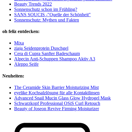
Beauty Trends 2022
Sonnenschutz schon im Frühling?
SANS SOUCIS -"Quelle der Schönheit"
Sonnenschutz: Mythen und Fakten
oh feliz entdecken:
Mixa
ziaja Seidenprotein Duschgel
Cera di Cupra Sanfter Badeschaum
Alpecin Anti-Schuppen Shampoo Aktiv A3
Aleppo Seife
Neuheiten:
The Ceramide Skin Barrier Moisturizing Mist
eyelike Kochsalzlösung für alle Kontaktlinsen
Advanced Snail Mucin Glass Glow Hydrogel Mask
Schwarzkopf Professional OSiS Curl Retouch
Beauty of Joseon Revive Firming Moisturizer