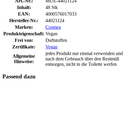
Art.-Nr.:
MUE-44021124
Inhalt:
48 Stk
EAN:
4000576017033
Hersteller-Nr.:
44021124
Marken:
Cosmea
Produkteigenschaft:
Vegan
Frei von:
Duftstoffen
Zertifikate:
Vegan
jedes Produkt nur einmal verwenden und
Allgemeine
nach dem Gebrauch über den Restmüll
Hinweise:
entsorgen, nicht in die Toilette werfen
Passend dazu