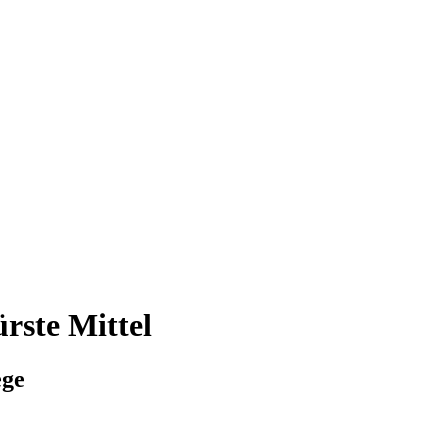
rste Mittel
ege