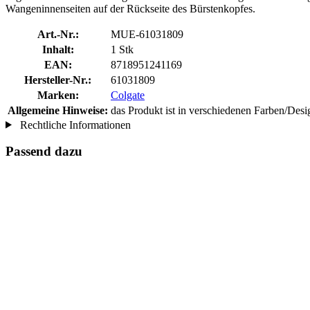
Wangeninnenseiten auf der Rückseite des Bürstenkopfes.
Art.-Nr.:
MUE-61031809
Inhalt:
1 Stk
EAN:
8718951241169
Hersteller-Nr.:
61031809
Marken:
Colgate
Allgemeine Hinweise:
das Produkt ist in verschiedenen Farben/Design
Rechtliche Informationen
Passend dazu