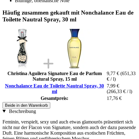
Blumige, orientalische Note
Häufig zusammen gekauft mit Nonchalance Eau de
Toilette Nautral Spray, 30 ml
Christina Aguilera Signature Eau de Parfum
9,77 €
(651,33
Natural Spray, 15 ml
€ / l)
Nonchalance Eau de Toilette Nautral Spray, 30
7,99 €
ml
(266,33 € / l)
Gesamtpreis:
17,76 €
Beide in den Warenkorb
Beschreibung
Feminin, verspielt, sexy und auch etwas glamourös präsentiert sich
nicht nur der Flacon von Signature, sondern auch der dazu passende
Duft. Eine harmonische Komposition aus exotischen Früchten,
feinen Blüten und verführerischem Moschus.