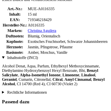
Art.-Nr.:
MUE-A0116335
Inhalt:
15 ml
EAN:
719346218429
Hersteller-Nr.:
A0116335
Marken:
Christina Aguilera
Duftnoten:
Blumig, Orientalisch
Kopfnote:
Exotisches Fruchtsorbet, Schwarze Johannisbeeren
Herznote:
Jasmin, Pfingstrose, Pflaume
Basisnote:
Amber, Moschus, Vanille
Inhaltsstoffe (INCI)
Alcohol Denat, Aqua, Parfum, Ethylhexyl Methoxycinnamate,
Diethylamino Hydroxybenzoyl Hexyl Benzoate, Bht,
Benzyl
Salicylate
,
Alpha-Isomethyl Ionone
,
Limonene
,
Linalool
,
Geraniol
, Cumarin, Citronellal,
Citral
,
Amyl Cinnamal
,
Benzyl
Alcohol
, CI 14700 (Red 4), CI 60730 (Violet 2)
Rechtliche Informationen
Passend dazu