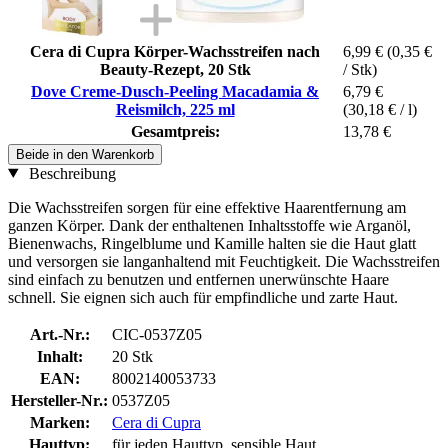
Cera di Cupra Körper-Wachsstreifen nach
6,99 €
(0,35 €
Beauty-Rezept, 20 Stk
/ Stk)
Dove Creme-Dusch-Peeling Macadamia &
6,79 €
Reismilch, 225 ml
(30,18 € / l)
Gesamtpreis:
13,78 €
Beide in den Warenkorb
Beschreibung
Die Wachsstreifen sorgen für eine effektive Haarentfernung am
ganzen Körper. Dank der enthaltenen Inhaltsstoffe wie Arganöl,
Bienenwachs, Ringelblume und Kamille halten sie die Haut glatt
und versorgen sie langanhaltend mit Feuchtigkeit. Die Wachsstreifen
sind einfach zu benutzen und entfernen unerwünschte Haare
schnell. Sie eignen sich auch für empfindliche und zarte Haut.
Art.-Nr.:
CIC-0537Z05
Inhalt:
20 Stk
EAN:
8002140053733
Hersteller-Nr.:
0537Z05
Marken:
Cera di Cupra
Hauttyp:
für jeden Hauttyp, sensible Haut