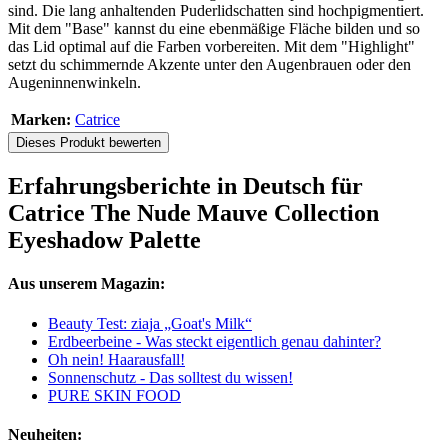
sind. Die lang anhaltenden Puderlidschatten sind hochpigmentiert.
Mit dem "Base" kannst du eine ebenmäßige Fläche bilden und so
das Lid optimal auf die Farben vorbereiten. Mit dem "Highlight"
setzt du schimmernde Akzente unter den Augenbrauen oder den
Augeninnenwinkeln.
Marken:
Catrice
Dieses Produkt bewerten
Erfahrungsberichte in Deutsch für
Catrice The Nude Mauve Collection
Eyeshadow Palette
Aus unserem Magazin:
Beauty Test: ziaja „Goat's Milk“
Erdbeerbeine - Was steckt eigentlich genau dahinter?
Oh nein! Haarausfall!
Sonnenschutz - Das solltest du wissen!
PURE SKIN FOOD
Neuheiten: