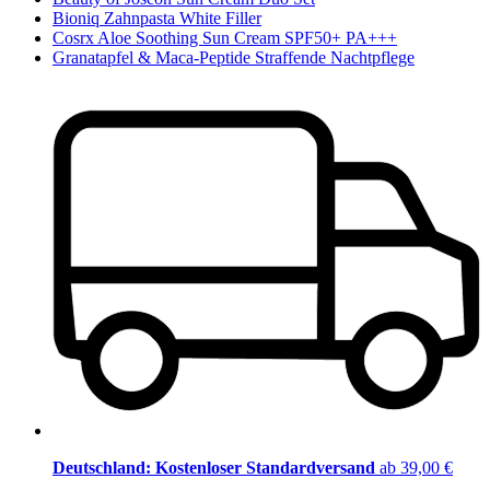
Bioniq Zahnpasta White Filler
Cosrx Aloe Soothing Sun Cream SPF50+ PA+++
Granatapfel & Maca-Peptide Straffende Nachtpflege
Deutschland: Kostenloser Standardversand
ab 39,00 €