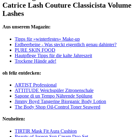
Catrice Lash Couture Classicista Volume
Lashes
Aus unserem Magazin:
Tipps für »winterfestes« Make-up
Erdbeerbeine - Was steckt eigentlich genau dahinter?
PURE SKIN FOOD
Hautpflege Tipps für die kalte Jahreszeit
Trockene Hände ade!
oh feliz entdecken:
ARTIST Professional
ATTITUDE Weichspüler Zitronenschale
Sapone di un Tempo Nährende Spülung
Jimmy Boyd Tangerine Biorganic Body Lotion
The Body Shop Oil-Control Toner Seaweed
Neuheiten:
TIRTIR Mask Fit Aura Cushion
Beauty of Joseon Sun Cream Duo Set