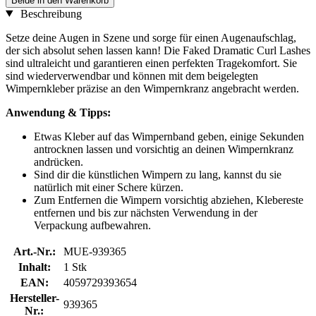
Beide in den Warenkorb
Beschreibung
Setze deine Augen in Szene und sorge für einen Augenaufschlag,
der sich absolut sehen lassen kann! Die Faked Dramatic Curl Lashes
sind ultraleicht und garantieren einen perfekten Tragekomfort. Sie
sind wiederverwendbar und können mit dem beigelegten
Wimpernkleber präzise an den Wimpernkranz angebracht werden.
Anwendung & Tipps:
Etwas Kleber auf das Wimpernband geben, einige Sekunden
antrocknen lassen und vorsichtig an deinen Wimpernkranz
andrücken.
Sind dir die künstlichen Wimpern zu lang, kannst du sie
natürlich mit einer Schere kürzen.
Zum Entfernen die Wimpern vorsichtig abziehen, Klebereste
entfernen und bis zur nächsten Verwendung in der
Verpackung aufbewahren.
Art.-Nr.:
MUE-939365
Inhalt:
1 Stk
EAN:
4059729393654
Hersteller-
939365
Nr.: