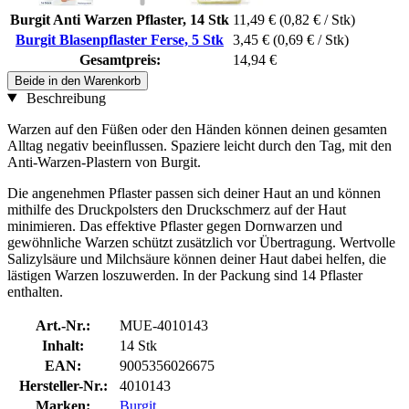
Burgit Anti Warzen Pflaster, 14 Stk
11,49 €
(0,82 € / Stk)
Burgit Blasenpflaster Ferse, 5 Stk
3,45 €
(0,69 € / Stk)
Gesamtpreis:
14,94 €
Beide in den Warenkorb
Beschreibung
Warzen auf den Füßen oder den Händen können deinen gesamten
Alltag negativ beeinflussen. Spaziere leicht durch den Tag, mit den
Anti-Warzen-Plastern von Burgit.
Die angenehmen Pflaster passen sich deiner Haut an und können
mithilfe des Druckpolsters den Druckschmerz auf der Haut
minimieren. Das effektive Pflaster gegen Dornwarzen und
gewöhnliche Warzen schützt zusätzlich vor Übertragung. Wertvolle
Salizylsäure und Milchsäure können deiner Haut dabei helfen, die
lästigen Warzen loszuwerden. In der Packung sind 14 Pflaster
enthalten.
Art.-Nr.:
MUE-4010143
Inhalt:
14 Stk
EAN:
9005356026675
Hersteller-Nr.:
4010143
Marken:
Burgit