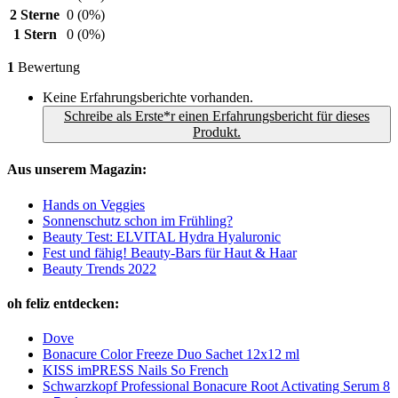
2 Sterne
0
(0%)
1 Stern
0
(0%)
1
Bewertung
Keine Erfahrungsberichte vorhanden.
Schreibe als Erste*r einen Erfahrungsbericht für dieses
Produkt.
Aus unserem Magazin:
Hands on Veggies
Sonnenschutz schon im Frühling?
Beauty Test: ELVITAL Hydra Hyaluronic
Fest und fähig! Beauty-Bars für Haut & Haar
Beauty Trends 2022
oh feliz entdecken:
Dove
Bonacure Color Freeze Duo Sachet 12x12 ml
KISS imPRESS Nails So French
Schwarzkopf Professional Bonacure Root Activating Serum 8